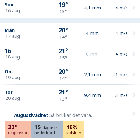
19°
Sön
4,1
mm
4
m/s
16 aug
13°
20°
Mån
4
mm
4
m/s
17 aug
14°
21°
Tis
0
mm
4
m/s
18 aug
15°
20°
Ons
2,1
mm
1
m/s
19 aug
14°
21°
Tor
9,4
mm
3
m/s
20 aug
13°
Augustivädret:
Så brukar det vara...
20°
15
46%
dagar m.
dagstemp
nederbörd
solsken