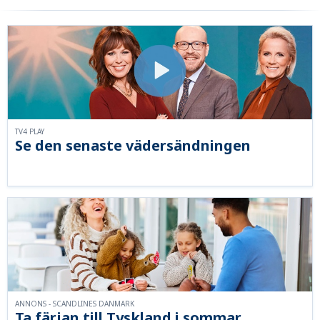
TV4 PLAY
Se den senaste vädersändningen
ANNONS - SCANDLINES DANMARK
Ta färjan till Tyskland i sommar