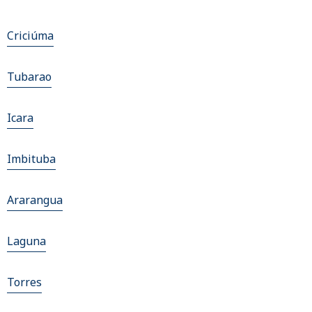
Criciúma
Tubarao
Icara
Imbituba
Ararangua
Laguna
Torres