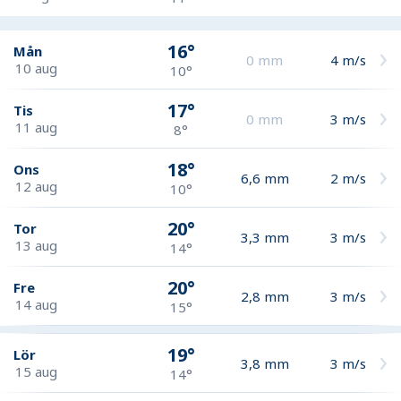
16°
Mån
0
mm
4
m/s
10 aug
10°
17°
Tis
0
mm
3
m/s
11 aug
8°
18°
Ons
6,6
mm
2
m/s
12 aug
10°
20°
Tor
3,3
mm
3
m/s
13 aug
14°
20°
Fre
2,8
mm
3
m/s
14 aug
15°
19°
Lör
3,8
mm
3
m/s
15 aug
14°