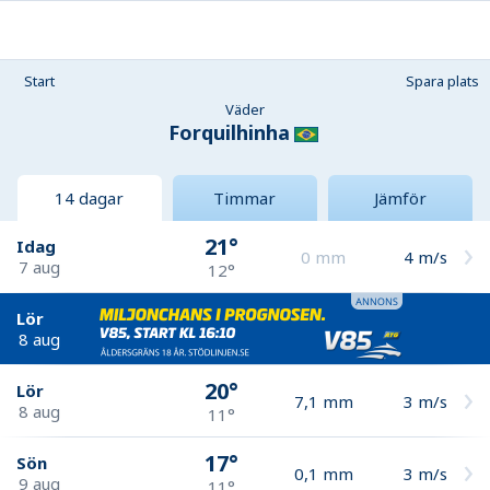
Start
Spara plats
Väder
Forquilhinha
14 dagar
Timmar
Jämför
21°
Idag
0
mm
4
m/s
7 aug
12°
Lör
8 aug
20°
Lör
7,1
mm
3
m/s
8 aug
11°
17°
Sön
0,1
mm
3
m/s
9 aug
11°