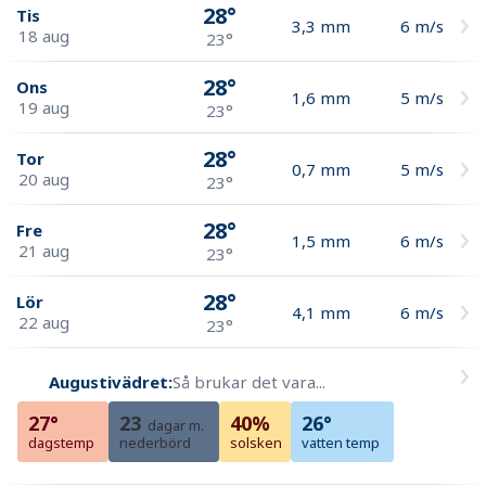
28°
Tis
3,3
mm
6
m/s
18 aug
23°
28°
Ons
1,6
mm
5
m/s
19 aug
23°
28°
Tor
0,7
mm
5
m/s
20 aug
23°
28°
Fre
1,5
mm
6
m/s
21 aug
23°
28°
Lör
4,1
mm
6
m/s
22 aug
23°
Augustivädret:
Så brukar det vara...
27°
23
40%
26°
dagar m.
dagstemp
nederbörd
solsken
vatten temp