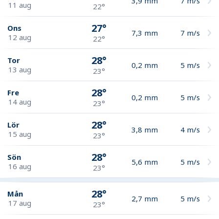
3,9
mm
7
m/s
11 aug
22°
27°
Ons
7,3
mm
7
m/s
12 aug
22°
28°
Tor
0,2
mm
5
m/s
13 aug
23°
28°
Fre
0,2
mm
5
m/s
14 aug
23°
28°
Lör
3,8
mm
4
m/s
15 aug
23°
28°
Sön
5,6
mm
5
m/s
16 aug
23°
28°
Mån
2,7
mm
5
m/s
17 aug
23°