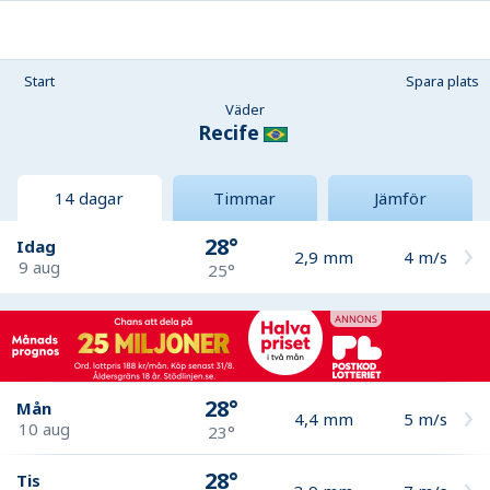
Start
Spara plats
Väder
Recife
14 dagar
Timmar
Jämför
28°
Idag
2,9
mm
4
m/s
9 aug
25°
28°
Mån
4,4
mm
5
m/s
10 aug
23°
28°
Tis