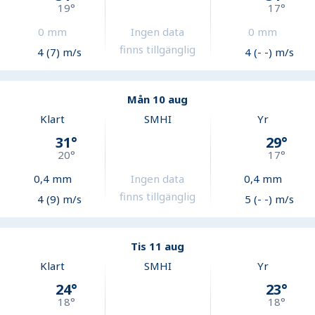
19
°
17
°
0
mm
Ingen data
0
mm
finns tillgänglig
4 (7) m/s
4 (- -) m/s
Mån 10 aug
Klart
SMHI
Yr
31
°
29
°
20
°
17
°
0,4
mm
Ingen data
0,4
mm
finns tillgänglig
4 (9) m/s
5 (- -) m/s
Tis 11 aug
Klart
SMHI
Yr
24
°
23
°
18
°
18
°