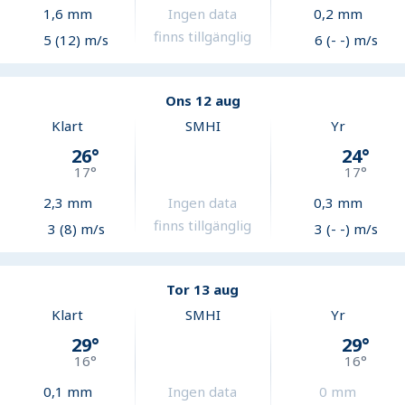
1,6
mm
Ingen data
0,2
mm
finns tillgänglig
5 (12) m/s
6 (- -) m/s
Ons 12 aug
Klart
SMHI
Yr
26
°
24
°
17
°
17
°
2,3
mm
Ingen data
0,3
mm
finns tillgänglig
3 (8) m/s
3 (- -) m/s
Tor 13 aug
Klart
SMHI
Yr
29
°
29
°
16
°
16
°
0,1
mm
Ingen data
0
mm