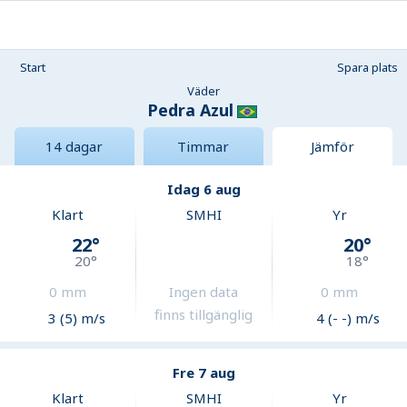
Start
Spara plats
Väder
Pedra Azul
14 dagar
Timmar
Jämför
Idag 6 aug
Klart
SMHI
Yr
22
°
20
°
20
°
18
°
0
mm
Ingen data
0
mm
finns tillgänglig
3 (5) m/s
4 (- -) m/s
Fre 7 aug
Klart
SMHI
Yr