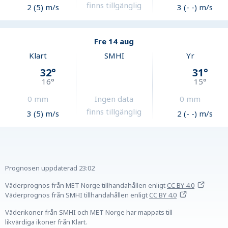
finns tillgänglig
2 (5) m/s
3 (- -) m/s
Fre 14 aug
Klart
SMHI
Yr
32
°
31
°
16
°
15
°
0
mm
Ingen data
0
mm
finns tillgänglig
3 (5) m/s
2 (- -) m/s
Prognosen uppdaterad
23:02
Väderprognos från MET Norge tillhandahållen
enligt
CC BY 4.0
Väderprognos från SMHI tillhandahållen
enligt
CC BY 4.0
Väderikoner från SMHI och MET Norge har mappats till
likvärdiga ikoner från Klart.