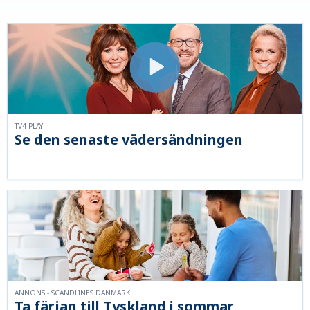
TV4 PLAY
Se den senaste vädersändningen
ANNONS - SCANDLINES DANMARK
Ta färjan till Tyskland i sommar