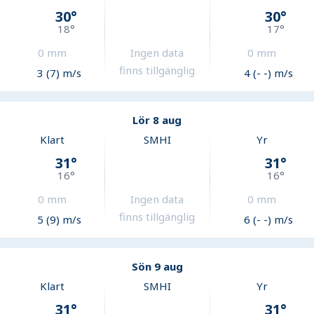
30
°
30
°
18
°
17
°
0
mm
Ingen data
0
mm
finns tillgänglig
3 (7) m/s
4 (- -) m/s
Lör 8 aug
Klart
SMHI
Yr
31
°
31
°
16
°
16
°
0
mm
Ingen data
0
mm
finns tillgänglig
5 (9) m/s
6 (- -) m/s
Sön 9 aug
Klart
SMHI
Yr
31
°
31
°