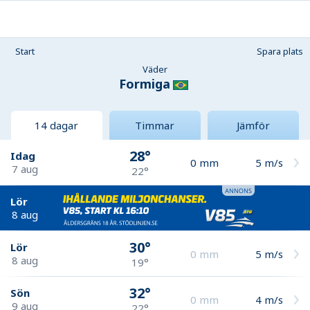
Start
Spara plats
Väder
Formiga
14 dagar
Timmar
Jämför
28°
Idag
0
mm
5
m/s
7 aug
22°
Lör
8 aug
30°
Lör
0
mm
5
m/s
8 aug
19°
32°
Sön
0
mm
4
m/s
9 aug
22°