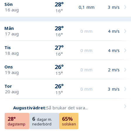
28°
Sön
0,1
mm
3
m/s
16 aug
16°
28°
Mån
0
mm
4
m/s
17 aug
16°
27°
Tis
0
mm
4
m/s
18 aug
16°
26°
Ons
0
mm
2
m/s
19 aug
15°
26°
Tor
0
mm
3
m/s
20 aug
15°
Augustivädret:
Så brukar det vara...
28°
6
65%
dagar m.
dagstemp
nederbörd
solsken