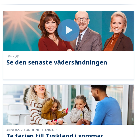
TV4 PLAY
Se den senaste vädersändningen
ANNONS - SCANDLINES DANMARK
Ta färjan till Tyskland i sommar