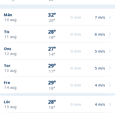
32°
Mån
0
mm
7
m/s
10 aug
20°
28°
Tis
0
mm
6
m/s
11 aug
16°
27°
Ons
0
mm
5
m/s
12 aug
14°
29°
Tor
0
mm
5
m/s
13 aug
17°
29°
Fre
0
mm
4
m/s
14 aug
18°
28°
Lör
0
mm
4
m/s
15 aug
18°