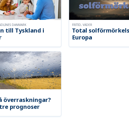
NDLINES DANMARK
FRITID, VÄDER
n till Tyskland i
Total solförmörkel
r
Europa
å överraskningar?
tre prognoser