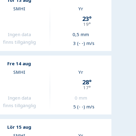
Tor 13 aug
SMHI
Yr
23
°
19
°
Ingen data
0,5
mm
finns tillgänglig
3 (- -) m/s
Fre 14 aug
SMHI
Yr
28
°
17
°
Ingen data
0
mm
finns tillgänglig
5 (- -) m/s
Lör 15 aug
SMHI
Yr