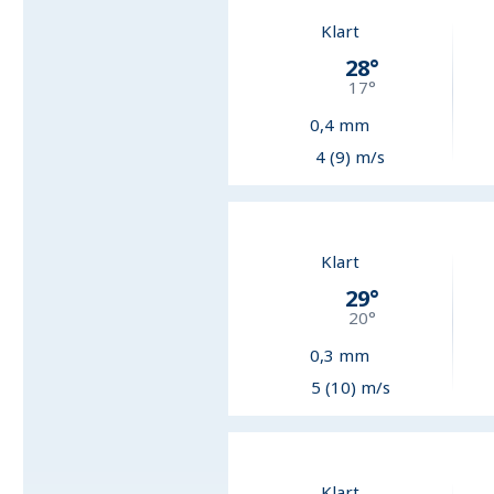
Klart
28
°
17
°
0,4
mm
4 (9) m/s
Klart
29
°
20
°
0,3
mm
5 (10) m/s
Klart