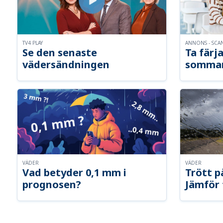
TV4 PLAY
ANNONS - SCA
Se den senaste
Ta färja
vädersändningen
somma
VÄDER
VÄDER
Vad betyder 0,1 mm i
Trött p
prognosen?
Jämför 