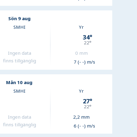
Sön 9 aug
SMHI
Yr
34
°
22
°
Ingen data
0
mm
finns tillgänglig
7 (- -) m/s
Mån 10 aug
SMHI
Yr
27
°
22
°
Ingen data
2,2
mm
finns tillgänglig
6 (- -) m/s