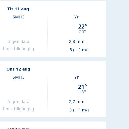
Tis 11 aug
SMHI
Yr
22
°
20
°
Ingen data
2,8
mm
finns tillgänglig
5 (- -) m/s
Ons 12 aug
SMHI
Yr
21
°
18
°
Ingen data
2,7
mm
finns tillgänglig
3 (- -) m/s