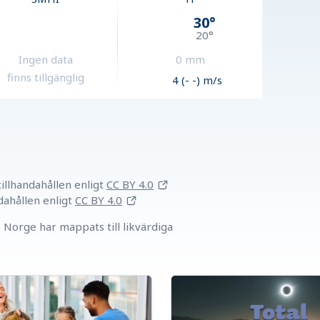
30
°
20
°
Ingen data
0
mm
finns tillgänglig
4 (- -) m/s
llhandahållen
enligt
CC BY 4.0
dahållen
enligt
CC BY 4.0
Norge har mappats till likvärdiga