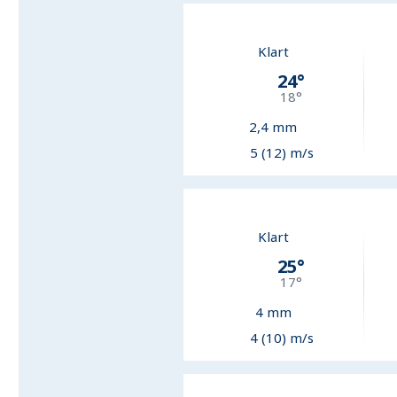
Klart
24
°
18
°
2,4
mm
5 (12) m/s
Klart
25
°
17
°
4
mm
4 (10) m/s