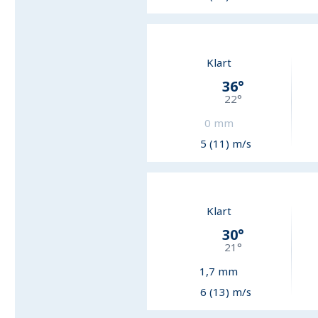
Klart
36
°
22
°
0
mm
5 (11) m/s
Klart
30
°
21
°
1,7
mm
6 (13) m/s