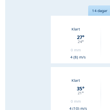
14 dagar
Klart
27
°
24
°
0
mm
4 (8) m/s
Klart
35
°
21
°
0
mm
4 (10) m/s