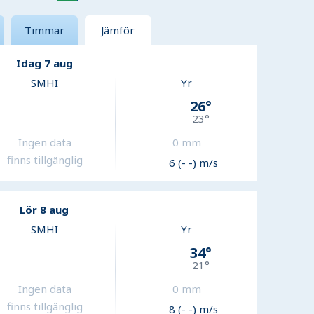
Timmar
Jämför
Idag 7 aug
SMHI
Yr
26
°
23
°
Ingen data
0
mm
finns tillgänglig
6 (- -) m/s
Lör 8 aug
SMHI
Yr
34
°
21
°
Ingen data
0
mm
finns tillgänglig
8 (- -) m/s