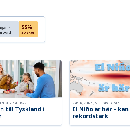
55%
agar m.
erbörd
solsken
NDLINES DANMARK
VÄDER, KLIMAT, METEOROLOGEN
n till Tyskland i
El Niño är här – kan 
r
rekordstark