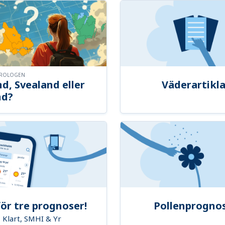
OROLOGEN
d, Svealand eller
Väderartikla
nd?
ör tre prognoser!
Pollenprogno
Klart, SMHI & Yr