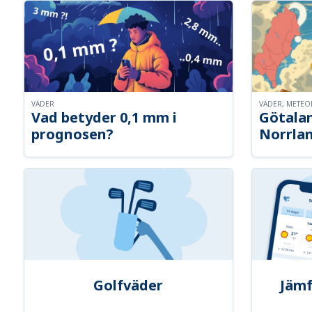
VÄDER
VÄDER, METE
Vad betyder 0,1 mm i
Götalan
prognosen?
Norrla
Golfväder
Jämf