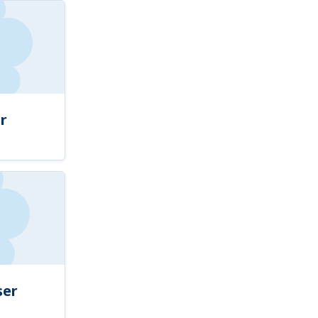
r
ser