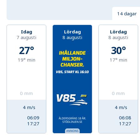
14 dagar
Idag
Lördag
Lördag
7 augusti
8 augusti
8 augusti
27°
30°
19°
min
17°
min
0
mm
0
mm
4
m/s
4
m/s
06:09
06:08
17:27
17:27