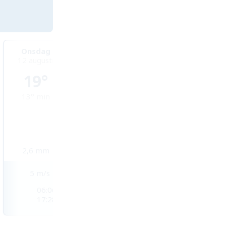
Onsdag
Torsdag
Fredag
12 augusti
13 augusti
14 augusti
19°
24°
26°
13°
min
14°
min
15°
min
2,6
mm
0,4
mm
0
mm
5
m/s
2
m/s
3
m/s
06:06
06:05
06:04
17:28
17:29
17:29