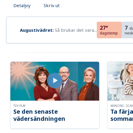
Detaljvy
Skriv ut
27°
7
d
Augustivädret:
Så brukar det vara...
dagstemp
ned
TV4 PLAY
ANNONS - SCA
Se den senaste
Ta färja
vädersändningen
somma