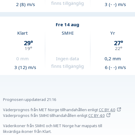
finns tillgänglig
2 (8) m/s
3 (- -) m/s
Fre 14 aug
Klart
SMHI
Yr
29
°
27
°
19
°
22
°
0
mm
Ingen data
0,2
mm
finns tillgänglig
3 (12) m/s
6 (- -) m/s
Prognosen uppdaterad
21:16
Väderprognos från MET Norge tillhandahållen
enligt
CC BY 4.0
Väderprognos från SMHI tillhandahållen
enligt
CC BY 4.0
Väderikoner från SMHI och MET Norge har mappats till
likvärdiga ikoner från Klart.