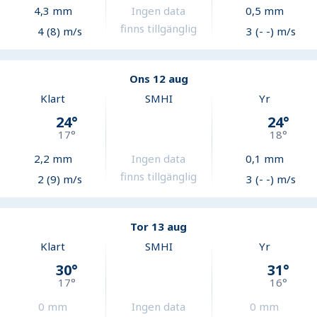
4,3
mm
Ingen data
0,5
mm
finns tillgänglig
4 (8) m/s
3 (- -) m/s
Ons 12 aug
Klart
SMHI
Yr
24
°
24
°
17
°
18
°
2,2
mm
Ingen data
0,1
mm
finns tillgänglig
2 (9) m/s
3 (- -) m/s
Tor 13 aug
Klart
SMHI
Yr
30
°
31
°
17
°
16
°
0
mm
Ingen data
0
mm