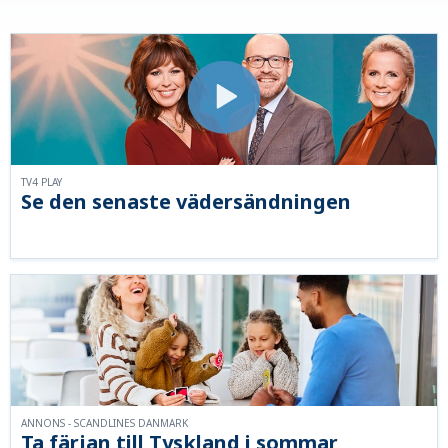
TV4 PLAY
Se den senaste vädersändningen
ANNONS - SCANDLINES DANMARK
Ta färjan till Tyskland i sommar