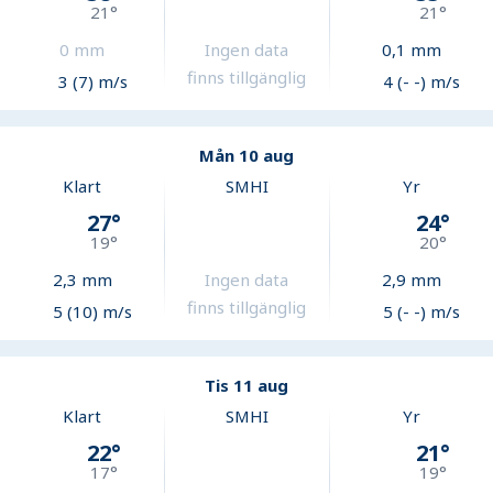
21
°
21
°
0
mm
Ingen data
0,1
mm
finns tillgänglig
3 (7) m/s
4 (- -) m/s
Mån 10 aug
Klart
SMHI
Yr
27
°
24
°
19
°
20
°
2,3
mm
Ingen data
2,9
mm
finns tillgänglig
5 (10) m/s
5 (- -) m/s
Tis 11 aug
Klart
SMHI
Yr
22
°
21
°
17
°
19
°