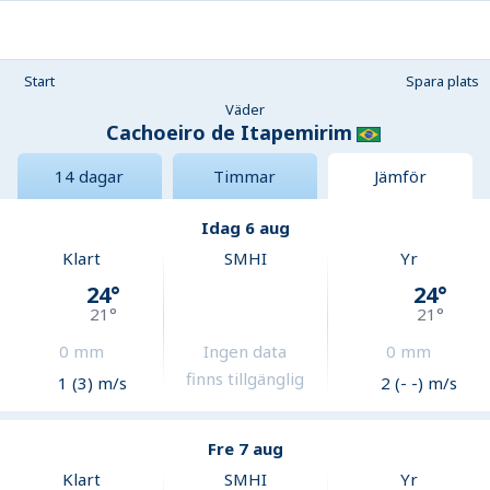
Start
Spara plats
Väder
Cachoeiro de Itapemirim
14 dagar
Timmar
Jämför
Idag 6 aug
Klart
SMHI
Yr
24
°
24
°
21
°
21
°
0
mm
Ingen data
0
mm
finns tillgänglig
1 (3) m/s
2 (- -) m/s
Fre 7 aug
Klart
SMHI
Yr