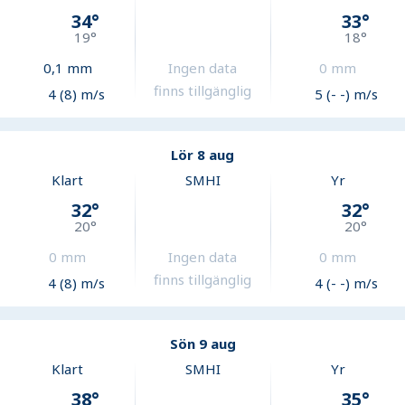
34
°
33
°
19
°
18
°
0,1
mm
Ingen data
0
mm
finns tillgänglig
4 (8) m/s
5 (- -) m/s
Lör 8 aug
Klart
SMHI
Yr
32
°
32
°
20
°
20
°
0
mm
Ingen data
0
mm
finns tillgänglig
4 (8) m/s
4 (- -) m/s
Sön 9 aug
Klart
SMHI
Yr
38
°
35
°