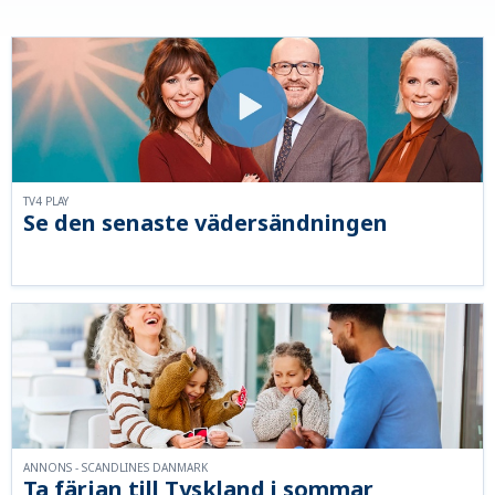
TV4 PLAY
Se den senaste vädersändningen
ANNONS - SCANDLINES DANMARK
Ta färjan till Tyskland i sommar