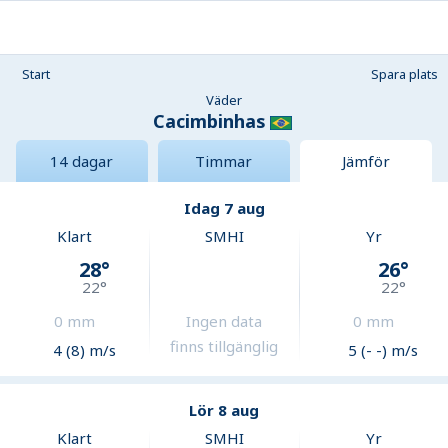
Start
Spara plats
Väder
Cacimbinhas
14 dagar
Timmar
Jämför
Idag 7 aug
Klart
SMHI
Yr
28
°
26
°
22
°
22
°
0
mm
Ingen data
0
mm
finns tillgänglig
4 (8) m/s
5 (- -) m/s
Lör 8 aug
Klart
SMHI
Yr