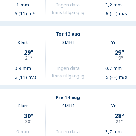
1
mm
Ingen data
3,2
mm
finns tillgänglig
6 (11) m/s
6 (- -) m/s
Tor 13 aug
Klart
SMHI
Yr
29
°
29
°
21
°
19
°
0,9
mm
Ingen data
0,7
mm
finns tillgänglig
5 (11) m/s
5 (- -) m/s
Fre 14 aug
Klart
SMHI
Yr
30
°
28
°
20
°
21
°
0
mm
Ingen data
3,7
mm