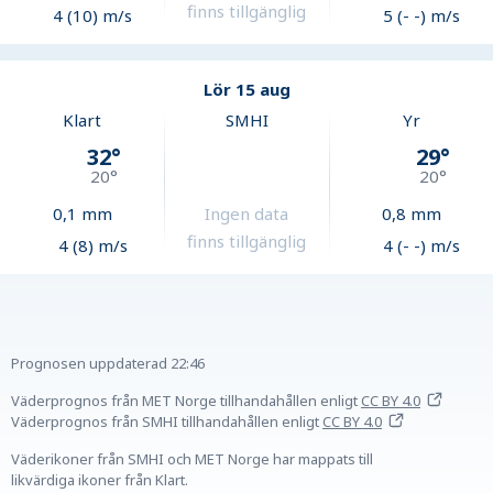
finns tillgänglig
4 (10) m/s
5 (- -) m/s
Lör 15 aug
Klart
SMHI
Yr
32
°
29
°
20
°
20
°
0,1
mm
Ingen data
0,8
mm
finns tillgänglig
4 (8) m/s
4 (- -) m/s
Prognosen uppdaterad
22:46
Väderprognos från MET Norge tillhandahållen
enligt
CC BY 4.0
Väderprognos från SMHI tillhandahållen
enligt
CC BY 4.0
Väderikoner från SMHI och MET Norge har mappats till
likvärdiga ikoner från Klart.