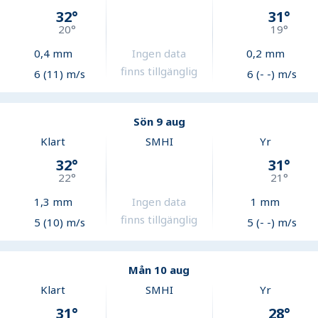
32
°
31
°
20
°
19
°
0,4
mm
Ingen data
0,2
mm
finns tillgänglig
6 (11) m/s
6 (- -) m/s
Sön 9 aug
Klart
SMHI
Yr
32
°
31
°
22
°
21
°
1,3
mm
Ingen data
1
mm
finns tillgänglig
5 (10) m/s
5 (- -) m/s
Mån 10 aug
Klart
SMHI
Yr
31
°
28
°