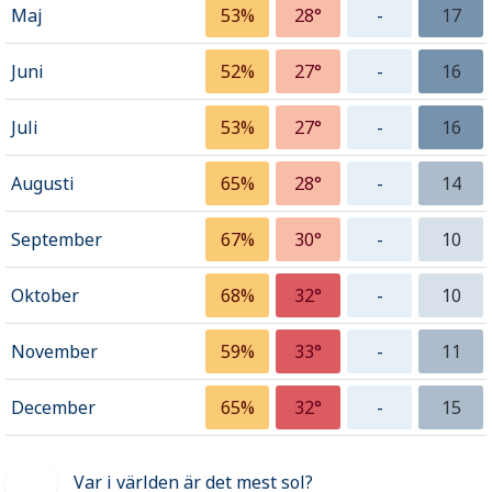
Maj
53%
28°
-
17
Juni
52%
27°
-
16
Juli
53%
27°
-
16
Augusti
65%
28°
-
14
September
67%
30°
-
10
Oktober
68%
32°
-
10
November
59%
33°
-
11
December
65%
32°
-
15
Var i världen är det mest sol?