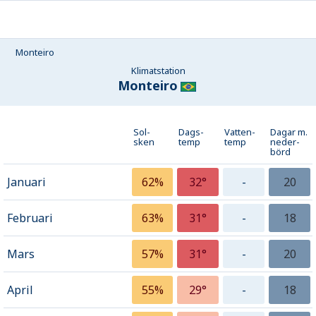
Monteiro
Klimatstation
Monteiro
Sol-
Dags-
Vatten-
Dagar m.
sken
temp
temp
neder­
börd
Januari
62%
32°
-
20
Februari
63%
31°
-
18
Mars
57%
31°
-
20
April
55%
29°
-
18