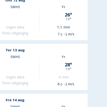
Ons 12 aug
SMHI
Yr
26
°
19
°
Ingen data
1,1
mm
finns tillgänglig
7 (- -) m/s
Tor 13 aug
SMHI
Yr
28
°
19
°
Ingen data
0
mm
finns tillgänglig
6 (- -) m/s
Fre 14 aug
SMHI
Yr