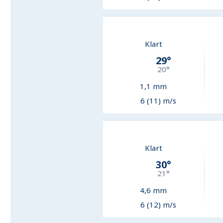
Klart
29
°
20
°
1,1
mm
6 (11) m/s
Klart
30
°
21
°
4,6
mm
6 (12) m/s