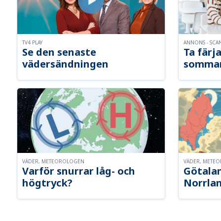
TV4 PLAY
ANNONS - SCA
Se den senaste
Ta färja
vädersändningen
somma
VÄDER, METEOROLOGEN
VÄDER, METE
Varför snurrar låg- och
Götalan
högtryck?
Norrla