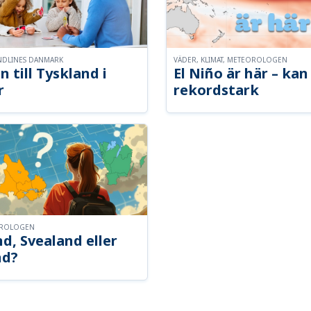
NDLINES DANMARK
VÄDER, KLIMAT, METEOROLOGEN
n till Tyskland i
El Niño är här – kan 
r
rekordstark
OROLOGEN
d, Svealand eller
nd?