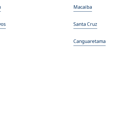
m
Macaiba
vos
Santa Cruz
Canguaretama