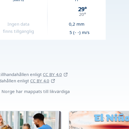
29
°
20
°
Ingen data
0,2
mm
finns tillgänglig
5 (- -) m/s
llhandahållen
enligt
CC BY 4.0
dahållen
enligt
CC BY 4.0
Norge har mappats till likvärdiga