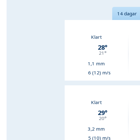
14 dagar
Klart
28
°
21
°
1,1
mm
6 (12) m/s
Klart
29
°
20
°
3,2
mm
5 (10) m/s