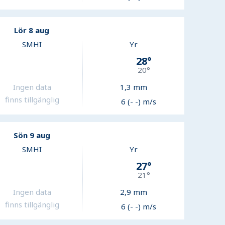
Lör 8 aug
SMHI
Yr
28
°
20
°
Ingen data
1,3
mm
finns tillgänglig
6 (- -) m/s
Sön 9 aug
SMHI
Yr
27
°
21
°
Ingen data
2,9
mm
finns tillgänglig
6 (- -) m/s