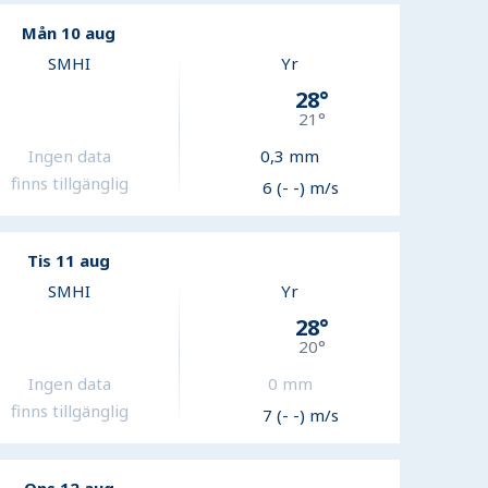
Mån 10 aug
SMHI
Yr
28
°
21
°
Ingen data
0,3
mm
finns tillgänglig
6 (- -) m/s
Tis 11 aug
SMHI
Yr
28
°
20
°
Ingen data
0
mm
finns tillgänglig
7 (- -) m/s