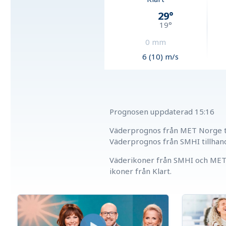
29
°
19
°
0
mm
6 (10) m/s
Prognosen uppdaterad
15:16
Väderprognos från MET Norge ti
Väderprognos från SMHI tillhan
Väderikoner från SMHI och MET 
ikoner från Klart.