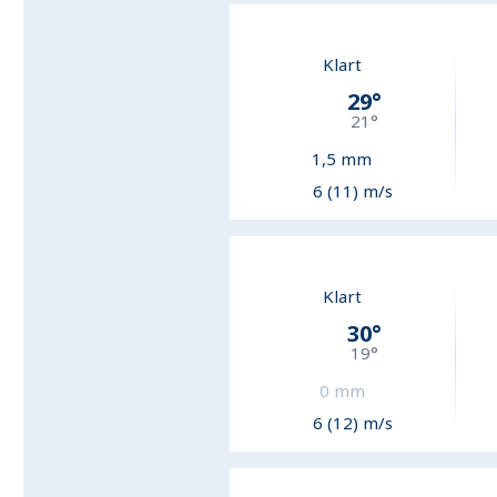
Klart
29
°
21
°
1,5
mm
6 (11) m/s
Klart
30
°
19
°
0
mm
6 (12) m/s