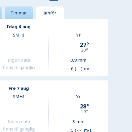
Timmar
Jämför
Idag 6 aug
SMHI
Yr
27
°
20
°
Ingen data
0,9
mm
finns tillgänglig
6 (- -) m/s
Fre 7 aug
SMHI
Yr
28
°
19
°
Ingen data
3
mm
finns tillgänglig
5 (- -) m/s