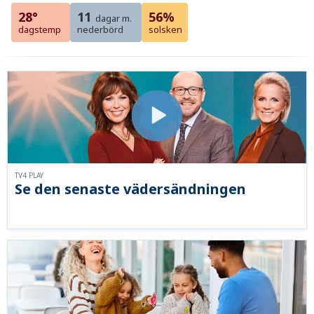
28°
11
56%
dagar m.
dagstemp
nederbörd
solsken
TV4 PLAY
Se den senaste vädersändningen