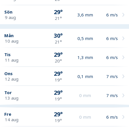
29°
Sön
3,6
mm
6
m/s
9 aug
21°
30°
Mån
0,5
mm
6
m/s
10 aug
21°
29°
Tis
1,3
mm
6
m/s
11 aug
20°
29°
Ons
0,1
mm
7
m/s
12 aug
19°
29°
Tor
0
mm
7
m/s
13 aug
19°
29°
Fre
0
mm
6
m/s
14 aug
19°