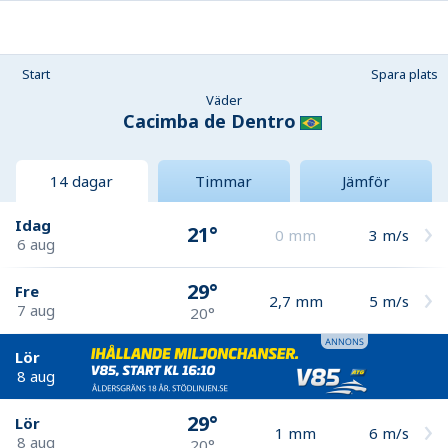
Start
Spara plats
Väder
Cacimba de Dentro
14 dagar
Timmar
Jämför
Idag
21°
0
mm
3
m/s
6 aug
29°
Fre
2,7
mm
5
m/s
7 aug
20°
Lör
8 aug
29°
Lör
1
mm
6
m/s
8 aug
20°