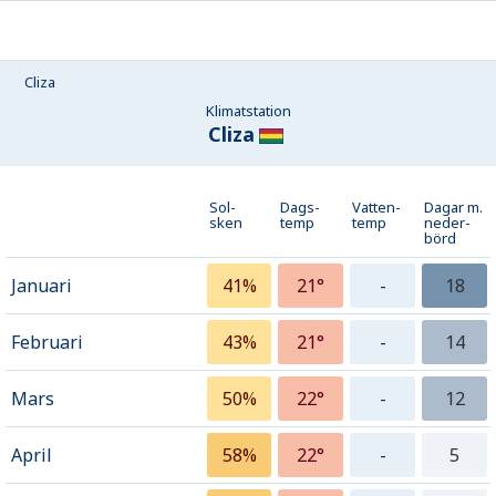
Cliza
Klimatstation
Cliza
Sol-
Dags-
Vatten-
Dagar m.
sken
temp
temp
neder­
börd
Januari
41%
21°
-
18
Februari
43%
21°
-
14
Mars
50%
22°
-
12
April
58%
22°
-
5