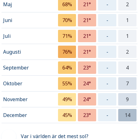
Maj
68%
21°
-
2
Juni
70%
21°
-
1
Juli
71%
21°
-
1
Augusti
76%
21°
-
2
September
64%
23°
-
4
Oktober
55%
24°
-
7
November
49%
24°
-
9
December
45%
23°
-
14
Var i världen är det mest sol?