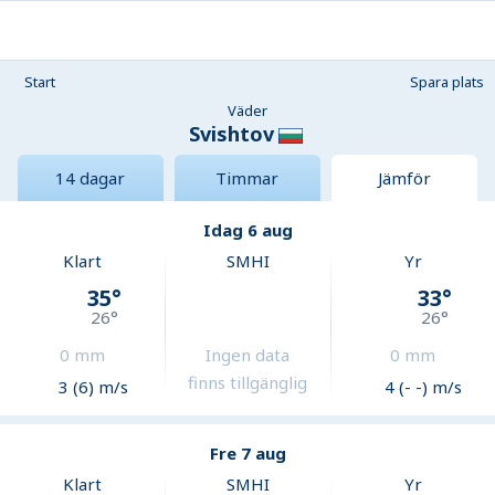
Start
Spara plats
Väder
Svishtov
14 dagar
Timmar
Jämför
Idag 6 aug
Klart
SMHI
Yr
35
°
33
°
26
°
26
°
0
mm
Ingen data
0
mm
finns tillgänglig
3 (6) m/s
4 (- -) m/s
Fre 7 aug
Klart
SMHI
Yr