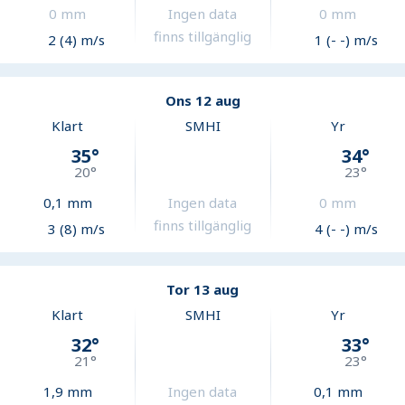
0
mm
Ingen data
0
mm
finns tillgänglig
2 (4) m/s
1 (- -) m/s
Ons 12 aug
Klart
SMHI
Yr
35
°
34
°
20
°
23
°
0,1
mm
Ingen data
0
mm
finns tillgänglig
3 (8) m/s
4 (- -) m/s
Tor 13 aug
Klart
SMHI
Yr
32
°
33
°
21
°
23
°
1,9
mm
Ingen data
0,1
mm