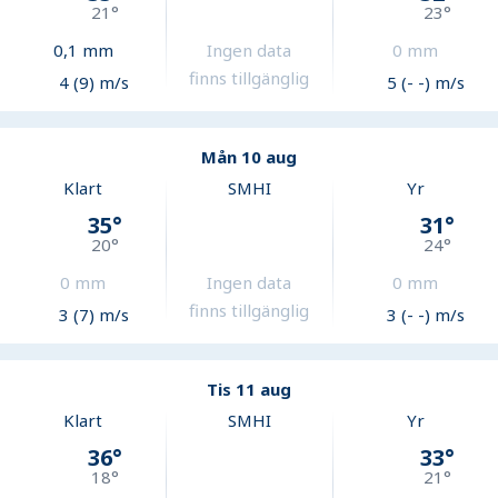
21
°
23
°
0,1
mm
Ingen data
0
mm
finns tillgänglig
4 (9) m/s
5 (- -) m/s
Mån 10 aug
Klart
SMHI
Yr
35
°
31
°
20
°
24
°
0
mm
Ingen data
0
mm
finns tillgänglig
3 (7) m/s
3 (- -) m/s
Tis 11 aug
Klart
SMHI
Yr
36
°
33
°
18
°
21
°