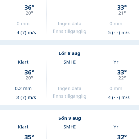
36
°
33
°
20
°
21
°
0
mm
Ingen data
0
mm
finns tillgänglig
4 (7) m/s
5 (- -) m/s
Lör 8 aug
Klart
SMHI
Yr
36
°
33
°
20
°
22
°
0,2
mm
Ingen data
0
mm
finns tillgänglig
3 (7) m/s
4 (- -) m/s
Sön 9 aug
Klart
SMHI
Yr
35
°
32
°