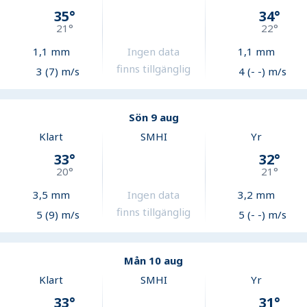
35
°
34
°
21
°
22
°
1,1
mm
Ingen data
1,1
mm
finns tillgänglig
3 (7) m/s
4 (- -) m/s
Sön 9 aug
Klart
SMHI
Yr
33
°
32
°
20
°
21
°
3,5
mm
Ingen data
3,2
mm
finns tillgänglig
5 (9) m/s
5 (- -) m/s
Mån 10 aug
Klart
SMHI
Yr
33
°
31
°