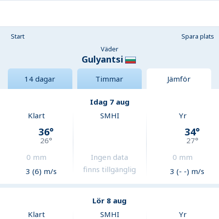
Start
Spara plats
Väder
Gulyantsi
14 dagar
Timmar
Jämför
Idag 7 aug
Klart
SMHI
Yr
36
°
34
°
26
°
27
°
0
mm
Ingen data
0
mm
finns tillgänglig
3 (6) m/s
3 (- -) m/s
Lör 8 aug
Klart
SMHI
Yr