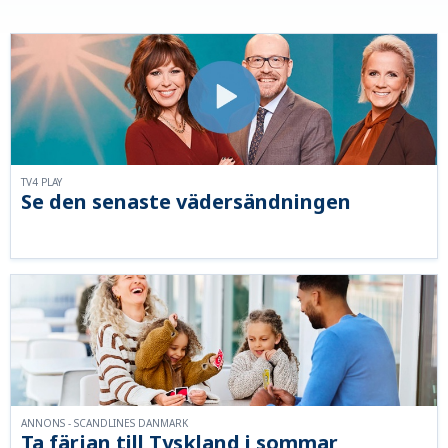
TV4 PLAY
Se den senaste vädersändningen
ANNONS - SCANDLINES DANMARK
Ta färjan till Tyskland i sommar