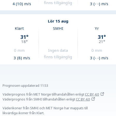
finns tillgänglig
4 (10) m/s
3 (- -) m/s
Lör 15 aug
Klart
SMHI
Yr
31
°
31
°
18
°
21
°
0
mm
Ingen data
0
mm
finns tillgänglig
3 (8) m/s
3 (- -) m/s
Prognosen uppdaterad
11:53
Väderprognos från MET Norge tillhandahållen
enligt
CC BY 4.0
Väderprognos från SMHI tillhandahållen
enligt
CC BY 4.0
Väderikoner från SMHI och MET Norge har mappats till
likvärdiga ikoner från Klart.