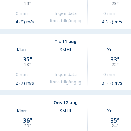
19
°
23
°
0
mm
Ingen data
0
mm
finns tillgänglig
4 (9) m/s
4 (- -) m/s
Tis 11 aug
Klart
SMHI
Yr
35
°
33
°
18
°
22
°
0
mm
Ingen data
0
mm
finns tillgänglig
2 (7) m/s
3 (- -) m/s
Ons 12 aug
Klart
SMHI
Yr
36
°
35
°
20
°
24
°