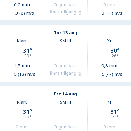
0,2
mm
Ingen data
0
mm
finns tillgänglig
3 (8) m/s
3 (- -) m/s
Tor 13 aug
Klart
SMHI
Yr
31
°
30
°
20
°
26
°
1,5
mm
Ingen data
0,8
mm
finns tillgänglig
5 (13) m/s
5 (- -) m/s
Fre 14 aug
Klart
SMHI
Yr
31
°
31
°
19
°
23
°
0
mm
Ingen data
0
mm