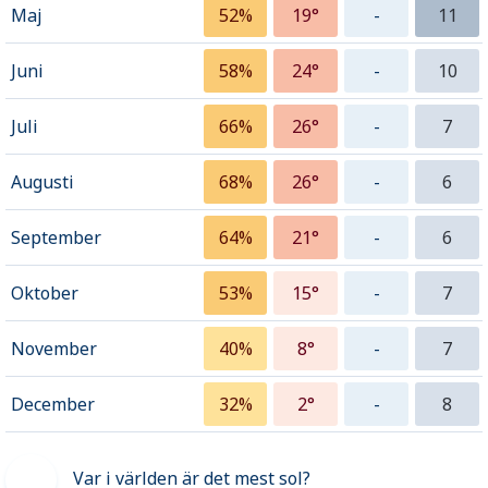
Maj
52%
19°
-
11
Juni
58%
24°
-
10
Juli
66%
26°
-
7
Augusti
68%
26°
-
6
September
64%
21°
-
6
Oktober
53%
15°
-
7
November
40%
8°
-
7
December
32%
2°
-
8
Var i världen är det mest sol?