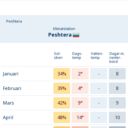
Peshtera
Klimatstation
Peshtera
Sol-
Dags-
Vatten-
Dagar m.
sken
temp
temp
neder­
börd
Januari
34%
2°
-
8
Februari
39%
4°
-
8
Mars
42%
9°
-
9
April
48%
14°
-
10