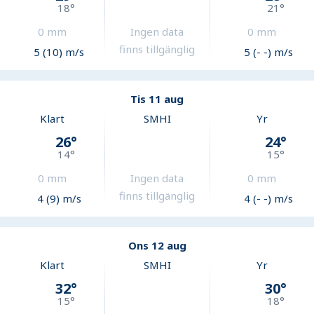
18
°
21
°
0
mm
Ingen data
0
mm
finns tillgänglig
5 (10) m/s
5 (- -) m/s
Tis 11 aug
Klart
SMHI
Yr
26
°
24
°
14
°
15
°
0
mm
Ingen data
0
mm
finns tillgänglig
4 (9) m/s
4 (- -) m/s
Ons 12 aug
Klart
SMHI
Yr
32
°
30
°
15
°
18
°