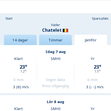
Start
Spara plats
Väder
Chatelet
14 dagar
Timmar
Jämför
Idag 7 aug
Klart
SMHI
Yr
23
°
23
°
12
°
13
°
0
mm
Ingen data
0
mm
finns tillgänglig
3 (6) m/s
3 (- -) m/s
Lör 8 aug
Klart
SMHI
Yr