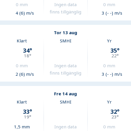
0
mm
Ingen data
0
mm
finns tillgänglig
4 (6) m/s
3 (- -) m/s
Tor 13 aug
Klart
SMHI
Yr
34
°
35
°
18
°
22
°
0
mm
Ingen data
0
mm
finns tillgänglig
2 (6) m/s
3 (- -) m/s
Fre 14 aug
Klart
SMHI
Yr
33
°
32
°
19
°
23
°
1,5
mm
Ingen data
0
mm