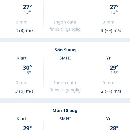
27
°
27
°
13
°
13
°
0
mm
Ingen data
0
mm
finns tillgänglig
4 (8) m/s
3 (- -) m/s
Sön 9 aug
Klart
SMHI
Yr
30
°
29
°
16
°
15
°
0
mm
Ingen data
0
mm
finns tillgänglig
3 (6) m/s
2 (- -) m/s
Mån 10 aug
Klart
SMHI
Yr
29
°
28
°