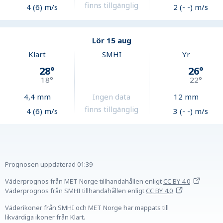
finns tillgänglig
4 (6) m/s
2 (- -) m/s
Lör 15 aug
Klart
SMHI
Yr
28
°
26
°
18
°
22
°
4,4
mm
Ingen data
12
mm
finns tillgänglig
4 (6) m/s
3 (- -) m/s
Prognosen uppdaterad
01:39
Väderprognos från MET Norge tillhandahållen
enligt
CC BY 4.0
Väderprognos från SMHI tillhandahållen
enligt
CC BY 4.0
Väderikoner från SMHI och MET Norge har mappats till
likvärdiga ikoner från Klart.