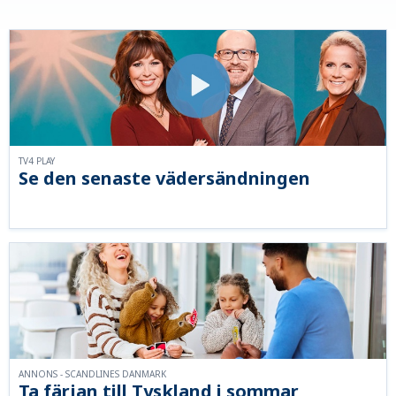
TV4 PLAY
Se den senaste vädersändningen
ANNONS - SCANDLINES DANMARK
Ta färjan till Tyskland i sommar