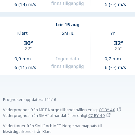
finns tillgänglig
6 (14) m/s
5 (- -) m/s
Lör 15 aug
Klart
SMHI
Yr
30
°
32
°
22
°
25
°
0,9
mm
Ingen data
0,7
mm
finns tillgänglig
6 (11) m/s
6 (- -) m/s
Prognosen uppdaterad
11:16
Väderprognos från MET Norge tillhandahållen
enligt
CC BY 4.0
Väderprognos från SMHI tillhandahållen
enligt
CC BY 4.0
Väderikoner från SMHI och MET Norge har mappats till
likvärdiga ikoner från Klart.