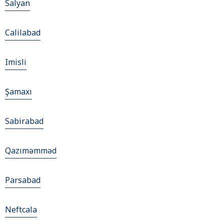
Salyan
Calilabad
Imisli
Şamaxı
Sabirabad
Qazımǝmmǝd
Parsabad
Neftcala