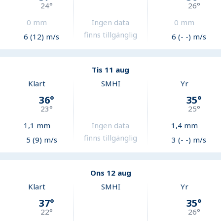
24
°
26
°
0
mm
Ingen data
0
mm
finns tillgänglig
6 (12) m/s
6 (- -) m/s
Tis 11 aug
Klart
SMHI
Yr
36
°
35
°
23
°
25
°
1,1
mm
Ingen data
1,4
mm
finns tillgänglig
5 (9) m/s
3 (- -) m/s
Ons 12 aug
Klart
SMHI
Yr
37
°
35
°
22
°
26
°