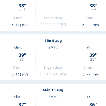
38
°
38
°
23
°
25
°
0
mm
Ingen data
0
mm
finns tillgänglig
5 (11) m/s
6 (- -) m/s
Sön 9 aug
Klart
SMHI
Yr
39
°
39
°
23
°
25
°
0
mm
Ingen data
0
mm
finns tillgänglig
5 (11) m/s
5 (- -) m/s
Mån 10 aug
Klart
SMHI
Yr
37
°
36
°