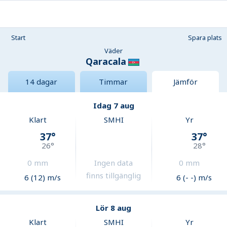
Start
Spara plats
Väder
Qaracala
14 dagar
Timmar
Jämför
Idag 7 aug
Klart
SMHI
Yr
37
°
37
°
26
°
28
°
0
mm
Ingen data
0
mm
finns tillgänglig
6 (12) m/s
6 (- -) m/s
Lör 8 aug
Klart
SMHI
Yr