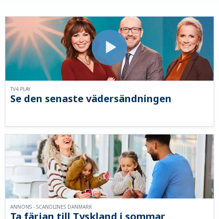
TV4 PLAY
Se den senaste vädersändningen
ANNONS - SCANDLINES DANMARK
Ta färjan till Tyskland i sommar