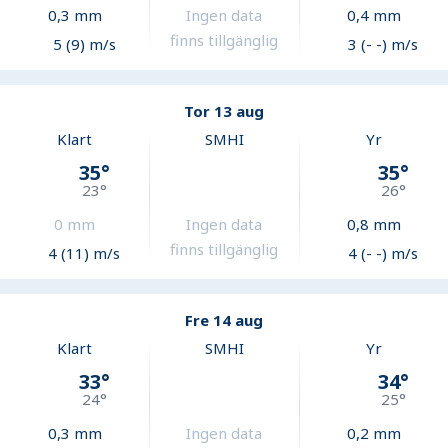
0,3
mm
Ingen data
0,4
mm
finns tillgänglig
5 (9) m/s
3 (- -) m/s
Tor 13 aug
Klart
SMHI
Yr
35
°
35
°
23
°
26
°
0
mm
Ingen data
0,8
mm
finns tillgänglig
4 (11) m/s
4 (- -) m/s
Fre 14 aug
Klart
SMHI
Yr
33
°
34
°
24
°
25
°
0,3
mm
Ingen data
0,2
mm