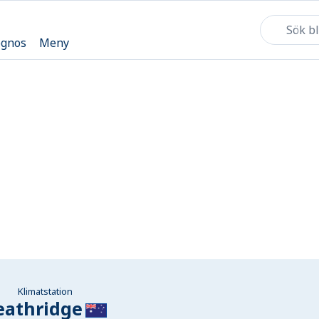
ognos
Meny
Klimatstation
eathridge