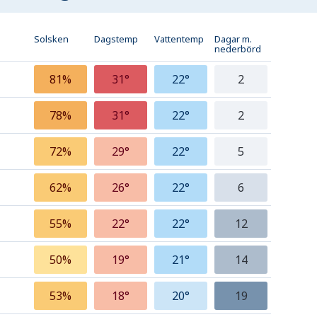
Solsken
Dagstemp
Vattentemp
Dagar m.
nederbörd
81%
31°
22°
2
78%
31°
22°
2
72%
29°
22°
5
62%
26°
22°
6
55%
22°
22°
12
50%
19°
21°
14
53%
18°
20°
19