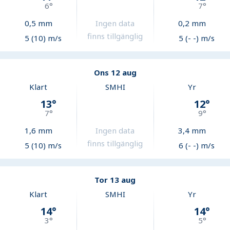
6
°
7
°
0,5
mm
Ingen data
0,2
mm
finns tillgänglig
5 (10) m/s
5 (- -) m/s
Ons 12 aug
Klart
SMHI
Yr
13
°
12
°
7
°
9
°
1,6
mm
Ingen data
3,4
mm
finns tillgänglig
5 (10) m/s
6 (- -) m/s
Tor 13 aug
Klart
SMHI
Yr
14
°
14
°
3
°
5
°