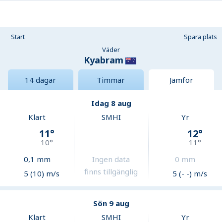
Start
Spara plats
Väder
Kyabram
14 dagar
Timmar
Jämför
Idag 8 aug
Klart
SMHI
Yr
11
°
12
°
10
°
11
°
0,1
mm
Ingen data
0
mm
finns tillgänglig
5 (10) m/s
5 (- -) m/s
Sön 9 aug
Klart
SMHI
Yr