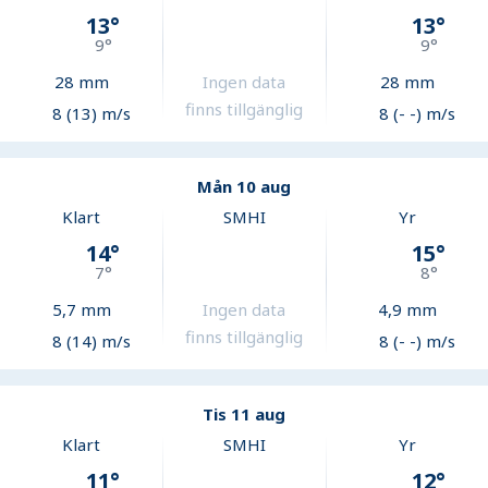
13
°
13
°
9
°
9
°
28
mm
Ingen data
28
mm
finns tillgänglig
8 (13) m/s
8 (- -) m/s
Mån 10 aug
Klart
SMHI
Yr
14
°
15
°
7
°
8
°
5,7
mm
Ingen data
4,9
mm
finns tillgänglig
8 (14) m/s
8 (- -) m/s
Tis 11 aug
Klart
SMHI
Yr
11
°
12
°