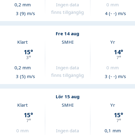
0,2
mm
Ingen data
0
mm
finns tillgänglig
3 (9) m/s
4 (- -) m/s
Fre 14 aug
Klart
SMHI
Yr
15
°
14
°
3
°
7
°
0,2
mm
Ingen data
0
mm
finns tillgänglig
3 (5) m/s
3 (- -) m/s
Lör 15 aug
Klart
SMHI
Yr
15
°
15
°
7
°
7
°
0
mm
Ingen data
0,1
mm