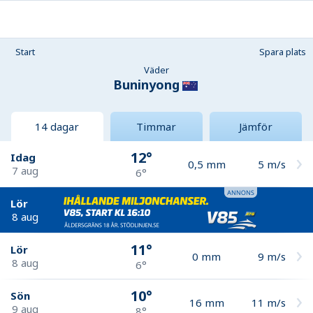
Start
Spara plats
Väder
Buninyong
14 dagar
Timmar
Jämför
12°
Idag
0,5
mm
5
m/s
7 aug
6°
Lör
8 aug
11°
Lör
0
mm
9
m/s
8 aug
6°
10°
Sön
16
mm
11
m/s
9 aug
8°