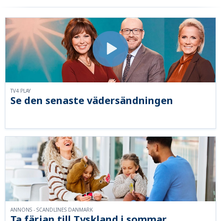
TV4 PLAY
Se den senaste vädersändningen
ANNONS - SCANDLINES DANMARK
Ta färjan till Tyskland i sommar