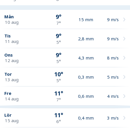
9°
Mån
15
mm
9
m/s
10 aug
7°
9°
Tis
2,8
mm
9
m/s
11 aug
5°
9°
Ons
4,3
mm
8
m/s
12 aug
5°
10°
Tor
0,3
mm
5
m/s
13 aug
5°
11°
Fre
0,6
mm
4
m/s
14 aug
7°
11°
Lör
0,4
mm
3
m/s
15 aug
6°