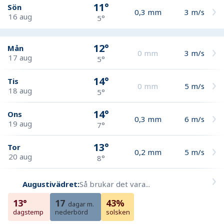
11°
Sön
0,3
mm
3
m/s
16 aug
5°
12°
Mån
0
mm
3
m/s
17 aug
5°
14°
Tis
0
mm
5
m/s
18 aug
5°
14°
Ons
0,3
mm
6
m/s
19 aug
7°
13°
Tor
0,2
mm
5
m/s
20 aug
8°
Augustivädret:
Så brukar det vara...
13°
17
43%
dagar m.
dagstemp
nederbörd
solsken