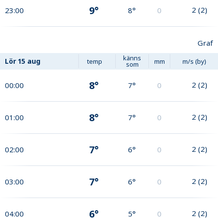
9°
2
(
2
)
23:00
8°
0
Graf
känns
Lör
15 aug
temp
mm
m/s (by)
som
8°
2
(
2
)
00:00
7°
0
8°
2
(
2
)
01:00
7°
0
7°
2
(
2
)
02:00
6°
0
7°
2
(
2
)
03:00
6°
0
6°
2
(
2
)
04:00
5°
0