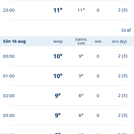
11°
2
(
3
)
23:00
11°
0
Graf
känns
Sön
16 aug
temp
mm
m/s (by)
som
10°
2
(
3
)
00:00
9°
0
10°
2
(
3
)
01:00
9°
0
9°
2
(
3
)
02:00
8°
0
9°
2
(
3
)
03:00
8°
0