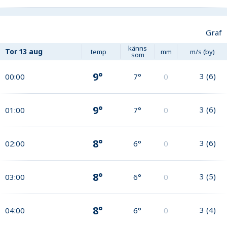
Graf
känns
Tor
13 aug
temp
mm
m/s (by)
som
9°
3
(
6
)
00:00
7°
0
9°
3
(
6
)
01:00
7°
0
8°
3
(
6
)
02:00
6°
0
8°
3
(
5
)
03:00
6°
0
8°
3
(
4
)
04:00
6°
0