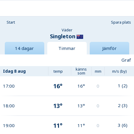
Start
Spara plats
Väder
Singleton
14 dagar
Timmar
Jämför
Graf
känns
Idag
8 aug
temp
mm
m/s (by)
som
16°
1
(
2
)
17:00
16°
0
13°
2
(
3
)
18:00
13°
0
11°
3
(
6
)
19:00
11°
0