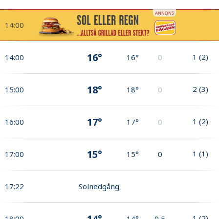
14:00
16°
1
(
2
)
14:00
16°
0
18°
2
(
3
)
15:00
18°
0
17°
1
(
2
)
16:00
17°
0
15°
1
(
1
)
17:00
15°
0
17:22
Solnedgång
14°
1
(
2
)
18:00
14°
0,5