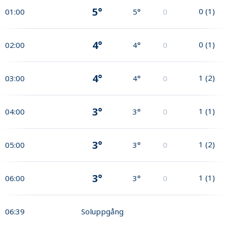
5°
0
(
1
)
01:00
5°
0
4°
0
(
1
)
02:00
4°
0
4°
1
(
2
)
03:00
4°
0
3°
1
(
1
)
04:00
3°
0
3°
1
(
2
)
05:00
3°
0
3°
1
(
1
)
06:00
3°
0
06:39
Soluppgång