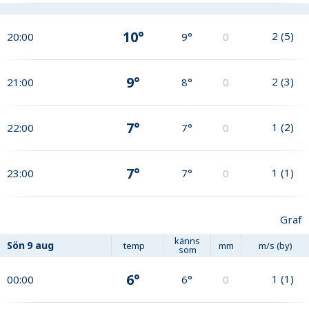
10°
2
(
5
)
20:00
9°
0
9°
2
(
3
)
21:00
8°
0
7°
1
(
2
)
22:00
7°
0
7°
1
(
1
)
23:00
7°
0
Graf
känns
Sön
9 aug
temp
mm
m/s (by)
som
6°
1
(
1
)
00:00
6°
0