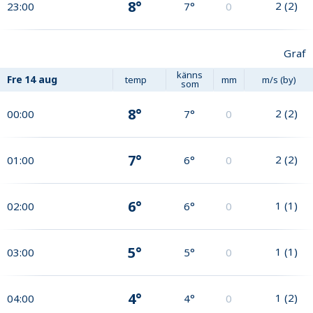
8°
2
(
2
)
23:00
7°
0
Graf
känns
Fre
14 aug
temp
mm
m/s (by)
som
8°
2
(
2
)
00:00
7°
0
7°
2
(
2
)
01:00
6°
0
6°
1
(
1
)
02:00
6°
0
5°
1
(
1
)
03:00
5°
0
4°
1
(
2
)
04:00
4°
0