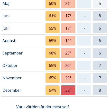
Maj
60%
21°
-
5
Juni
61%
17°
-
8
Juli
65%
17°
-
6
Augusti
69%
19°
-
6
September
68%
23°
-
6
Oktober
65%
26°
-
7
November
65%
29°
-
7
December
64%
32°
-
8
Var i världen är det mest sol?