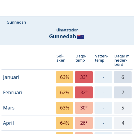
Gunnedah
Klimatstation
Gunnedah
Sol-
Dags-
Vatten-
Dagar m.
sken
temp
temp
neder­
börd
Januari
63%
33°
-
6
Februari
62%
32°
-
7
Mars
63%
30°
-
5
April
64%
26°
-
4