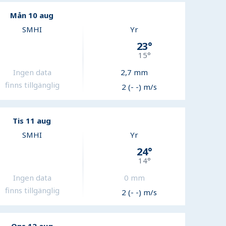
Mån 10 aug
SMHI
Yr
23
°
15
°
Ingen data
2,7
mm
finns tillgänglig
2 (- -) m/s
Tis 11 aug
SMHI
Yr
24
°
14
°
Ingen data
0
mm
finns tillgänglig
2 (- -) m/s