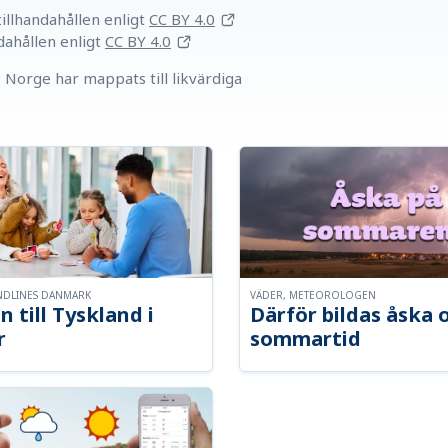
llhandahållen
enligt
CC BY 4.0
dahållen
enligt
CC BY 4.0
Norge har mappats till likvärdiga
NDLINES DANMARK
VÄDER, METEOROLOGEN
n till Tyskland i
Därför bildas åska 
r
sommartid