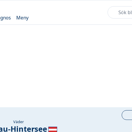
ognos
Meny
Väder
au-Hintersee