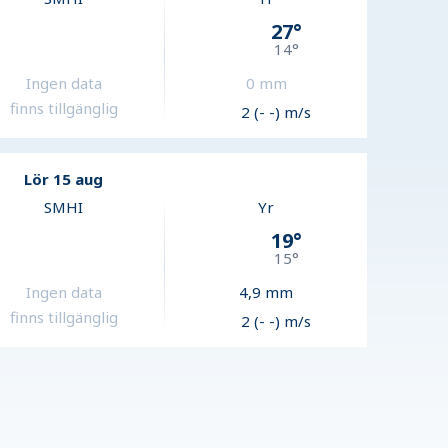
27
°
14
°
Ingen data
0
mm
finns tillgänglig
2 (- -) m/s
Lör 15 aug
SMHI
Yr
19
°
15
°
Ingen data
4,9
mm
finns tillgänglig
2 (- -) m/s