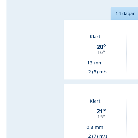
14 dagar
Klart
20
°
16
°
13
mm
2 (5) m/s
Klart
21
°
15
°
0,8
mm
2 (7) m/s