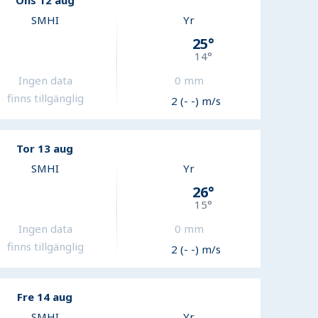
Ons 12 aug
SMHI
Yr
25
°
14
°
Ingen data
0
mm
finns tillgänglig
2 (- -) m/s
Tor 13 aug
SMHI
Yr
26
°
15
°
Ingen data
0
mm
finns tillgänglig
2 (- -) m/s
Fre 14 aug
SMHI
Yr