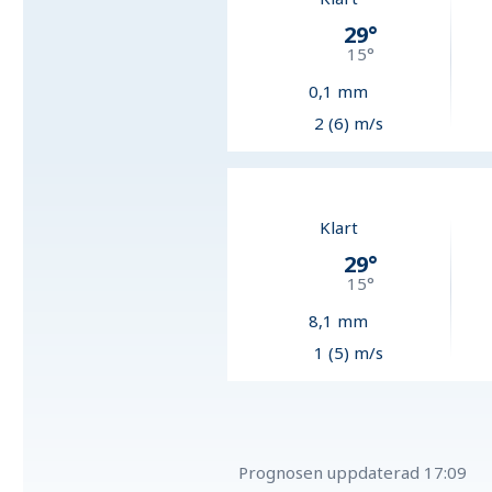
29
°
15
°
0,1
mm
2 (6) m/s
Klart
29
°
15
°
8,1
mm
1 (5) m/s
Prognosen uppdaterad
17:09