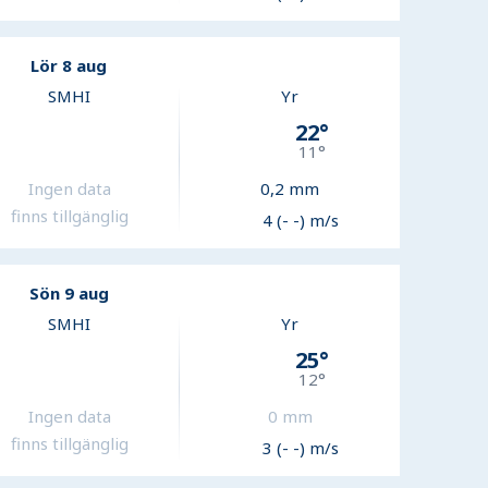
Lör 8 aug
SMHI
Yr
22
°
11
°
Ingen data
0,2
mm
finns tillgänglig
4 (- -) m/s
Sön 9 aug
SMHI
Yr
25
°
12
°
Ingen data
0
mm
finns tillgänglig
3 (- -) m/s