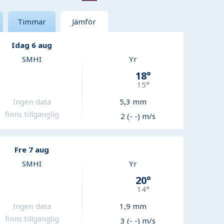
Timmar
Jämför
Idag 6 aug
SMHI
Yr
18
°
15
°
Ingen data
5,3
mm
finns tillgänglig
2 (- -) m/s
Fre 7 aug
SMHI
Yr
20
°
14
°
Ingen data
1,9
mm
finns tillgänglig
3 (- -) m/s