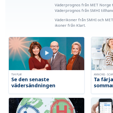
Väderprognos från MET Norge ti
Väderprognos från SMHI tillhan
Väderikoner från SMHI och MET 
ikoner från Klart.
TV4 PLAY
ANNONS - SCA
Se den senaste
Ta färja
vädersändningen
somma