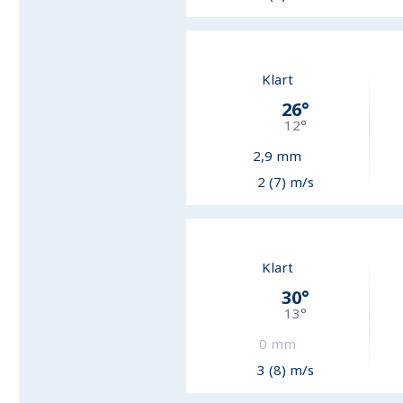
Klart
26
°
12
°
2,9
mm
2 (7) m/s
Klart
30
°
13
°
0
mm
3 (8) m/s