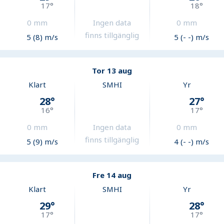
17
°
18
°
0
mm
Ingen data
0
mm
finns tillgänglig
5 (8) m/s
5 (- -) m/s
Tor 13 aug
Klart
SMHI
Yr
28
°
27
°
16
°
17
°
0
mm
Ingen data
0
mm
finns tillgänglig
5 (9) m/s
4 (- -) m/s
Fre 14 aug
Klart
SMHI
Yr
29
°
28
°
17
°
17
°