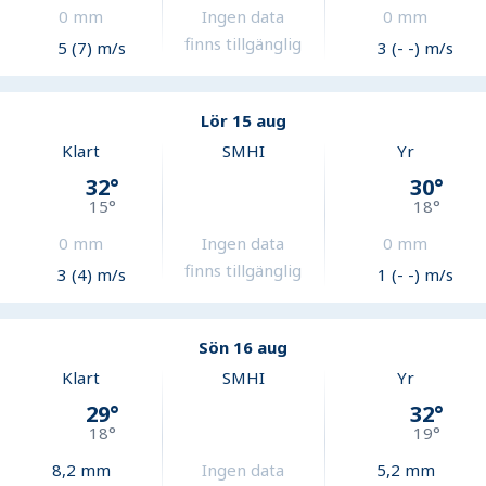
0
mm
Ingen data
0
mm
finns tillgänglig
5 (7) m/s
3 (- -) m/s
Lör 15 aug
Klart
SMHI
Yr
32
°
30
°
15
°
18
°
0
mm
Ingen data
0
mm
finns tillgänglig
3 (4) m/s
1 (- -) m/s
Sön 16 aug
Klart
SMHI
Yr
29
°
32
°
18
°
19
°
8,2
mm
Ingen data
5,2
mm