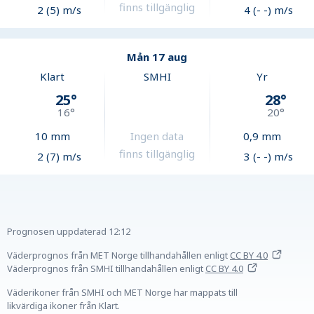
finns tillgänglig
2 (5) m/s
4 (- -) m/s
Mån 17 aug
Klart
SMHI
Yr
25
°
28
°
16
°
20
°
10
mm
Ingen data
0,9
mm
finns tillgänglig
2 (7) m/s
3 (- -) m/s
Prognosen uppdaterad
12:12
Väderprognos från MET Norge tillhandahållen
enligt
CC BY 4.0
Väderprognos från SMHI tillhandahållen
enligt
CC BY 4.0
Väderikoner från SMHI och MET Norge har mappats till
likvärdiga ikoner från Klart.