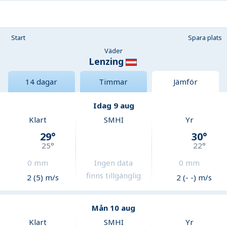
Start
Spara plats
Väder
Lenzing
14 dagar
Timmar
Jämför
Idag 9 aug
Klart
SMHI
Yr
29
°
30
°
25
°
22
°
0
mm
Ingen data
0
mm
finns tillgänglig
2 (5) m/s
2 (- -) m/s
Mån 10 aug
Klart
SMHI
Yr