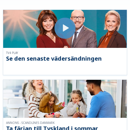
TV4 PLAY
Se den senaste vädersändningen
ANNONS - SCANDLINES DANMARK
Ta färjan till Tyskland i sommar