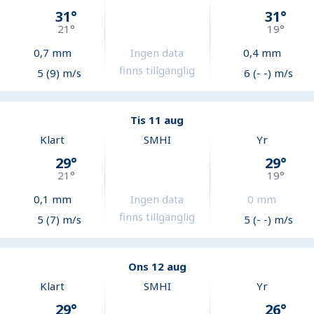
31
°
31
°
21
°
19
°
0,7
mm
Ingen data
0,4
mm
finns tillgänglig
5 (9) m/s
6 (- -) m/s
Tis 11 aug
Klart
SMHI
Yr
29
°
29
°
21
°
19
°
0,1
mm
Ingen data
0
mm
finns tillgänglig
5 (7) m/s
5 (- -) m/s
Ons 12 aug
Klart
SMHI
Yr
29
°
26
°