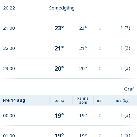
20:22
Solnedgång
23°
1
(
3
)
21:00
23°
0
21°
1
(
3
)
22:00
21°
0
20°
1
(
3
)
23:00
20°
0
Graf
känns
Fre
14 aug
temp
mm
m/s (by)
som
19°
1
(
3
)
00:00
19°
0
19°
1
(
3
)
01:00
19°
0