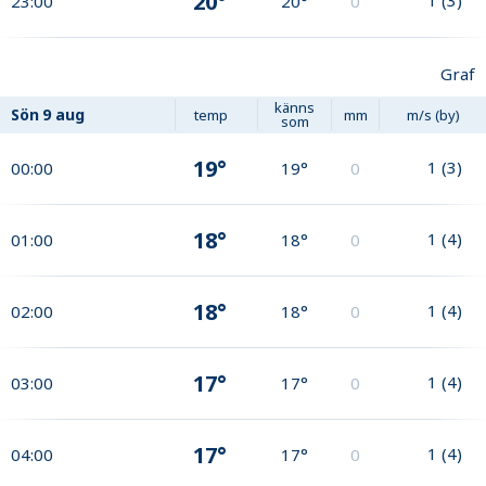
20°
23:00
20°
0
Graf
känns
Sön
9 aug
temp
mm
m/s (by)
som
19°
1
(
3
)
00:00
19°
0
18°
1
(
4
)
01:00
18°
0
18°
1
(
4
)
02:00
18°
0
17°
1
(
4
)
03:00
17°
0
17°
1
(
4
)
04:00
17°
0