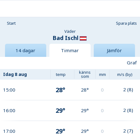
Start
Spara plats
Väder
Bad Ischl
14 dagar
Timmar
Jämför
Graf
känns
Idag
8 aug
temp
mm
m/s (by)
som
28°
2
(
8
)
15:00
28°
0
29°
2
(
8
)
16:00
29°
0
29°
2
(
7
)
17:00
29°
0