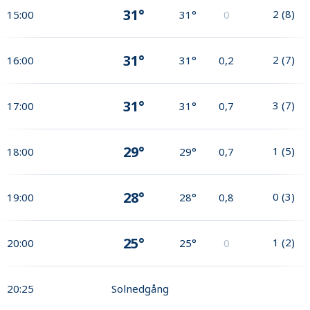
31°
2
(
8
)
15:00
31°
0
31°
2
(
7
)
16:00
31°
0,2
31°
3
(
7
)
17:00
31°
0,7
29°
1
(
5
)
18:00
29°
0,7
28°
0
(
3
)
19:00
28°
0,8
25°
1
(
2
)
20:00
25°
0
20:25
Solnedgång