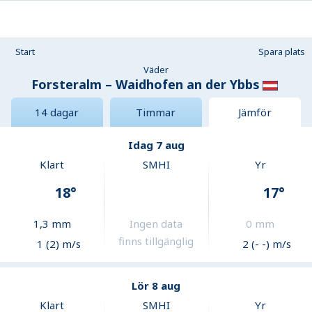
Start
Spara plats
Väder
Forsteralm – Waidhofen an der Ybbs
14 dagar
Timmar
Jämför
Idag 7 aug
Klart
SMHI
Yr
18
°
17
°
1,3
mm
Ingen data
0
mm
finns tillgänglig
1 (2) m/s
2 (- -) m/s
Lör 8 aug
Klart
SMHI
Yr