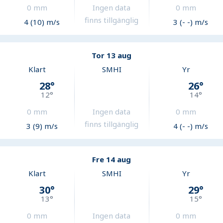
0
mm
Ingen data
0
mm
finns tillgänglig
4 (10) m/s
3 (- -) m/s
Tor 13 aug
Klart
SMHI
Yr
28
°
26
°
12
°
14
°
0
mm
Ingen data
0
mm
finns tillgänglig
3 (9) m/s
4 (- -) m/s
Fre 14 aug
Klart
SMHI
Yr
30
°
29
°
13
°
15
°
0
mm
Ingen data
0
mm