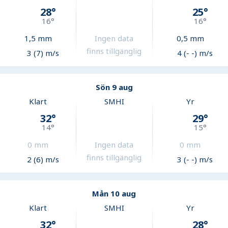
28
°
25
°
16
°
16
°
1,5
mm
Ingen data
0,5
mm
finns tillgänglig
3 (7) m/s
4 (- -) m/s
Sön 9 aug
Klart
SMHI
Yr
32
°
29
°
14
°
15
°
0
mm
Ingen data
0
mm
finns tillgänglig
2 (6) m/s
3 (- -) m/s
Mån 10 aug
Klart
SMHI
Yr
32
°
28
°