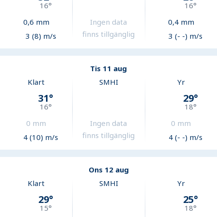
16
°
16
°
0,6
mm
Ingen data
0,4
mm
finns tillgänglig
3 (8) m/s
3 (- -) m/s
Tis 11 aug
Klart
SMHI
Yr
31
°
29
°
16
°
18
°
0
mm
Ingen data
0
mm
finns tillgänglig
4 (10) m/s
4 (- -) m/s
Ons 12 aug
Klart
SMHI
Yr
29
°
25
°
15
°
18
°