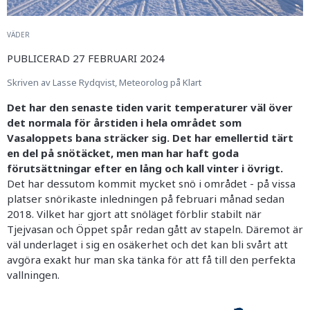
VÄDER
PUBLICERAD 27 FEBRUARI 2024
Skriven av Lasse Rydqvist, Meteorolog på Klart
Det har den senaste tiden varit temperaturer väl över
det normala för årstiden i hela området som
Vasaloppets bana sträcker sig. Det har emellertid tärt
en del på snötäcket, men man har haft goda
förutsättningar efter en lång och kall vinter i övrigt.
Det har dessutom kommit mycket snö i området - på vissa
platser snörikaste inledningen på februari månad sedan
2018. Vilket har gjort att snöläget förblir stabilt när
Tjejvasan och Öppet spår redan gått av stapeln. Däremot är
väl underlaget i sig en osäkerhet och det kan bli svårt att
avgöra exakt hur man ska tänka för att få till den perfekta
vallningen.