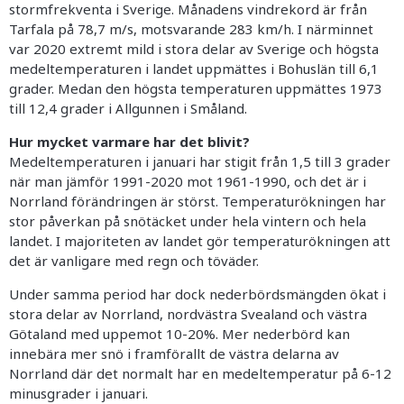
stormfrekventa i Sverige. Månadens vindrekord är från
Tarfala på 78,7 m/s, motsvarande 283 km/h. I närminnet
var 2020 extremt mild i stora delar av Sverige och högsta
medeltemperaturen i landet uppmättes i Bohuslän till 6,1
grader. Medan den högsta temperaturen uppmättes 1973
till 12,4 grader i Allgunnen i Småland.
Hur mycket varmare har det blivit?
Medeltemperaturen i januari har stigit från 1,5 till 3 grader
när man jämför 1991-2020 mot 1961-1990, och det är i
Norrland förändringen är störst. Temperaturökningen har
stor påverkan på snötäcket under hela vintern och hela
landet. I majoriteten av landet gör temperaturökningen att
det är vanligare med regn och töväder.
Under samma period har dock nederbördsmängden ökat i
stora delar av Norrland, nordvästra Svealand och västra
Götaland med uppemot 10-20%. Mer nederbörd kan
innebära mer snö i framförallt de västra delarna av
Norrland där det normalt har en medeltemperatur på 6-12
minusgrader i januari.