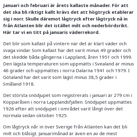
Januari och februari är årets kallaste månader. För att
det ska bli riktigt kallt krävs det att högtryck etablerar
sig i norr. Skulle däremot lågtryck efter lågtryck nå in
från Atlanten blir det istället milt och nederbördsrikt.
Här tar vi en titt på januaris väderrekord.
Det blir som kallast på vintern när det är klart väder och
svaga vindar. Som kallast har det varit minus 49 grader och
det skedde båda gångerna i Lappland, åren 1951 och 1999.
Den lägsta temperaturen som uppmätts i Svealand är minus
46 grader och uppmättes i norra Dalarna 1941 och 1979. I
Götaland har det varit som lägst minus 38,5 grader i
Småland 1918.
Det största snödjupet som registrerats i januari är 279 cm i
Kopparåsen i norra Lapplandsfjällen. Snödjupet uppmättes
1926 efter att snödjupet i området varit långt över det
normala sedan oktober 1925.
Om lågtryck når in över Sverige från Atlanten kan det bli
milt och blåsigt. Januarimånad är även en av de mest