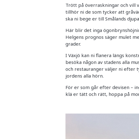
Trött på överraskningar och vill
tillhör ni de som tycker att grå
ska ni bege er till Smålands djup
Här blir det inga ögonbrynshöjning
Helgens prognos säger mulet med 
grader.
I Växjö kan ni flanera längs konst
besöka någon av stadens alla mus
och restauranger väljer ni efter
jordens alla hörn.
För er som går efter devisen – ing
klä er tätt och rätt, hoppa på mo