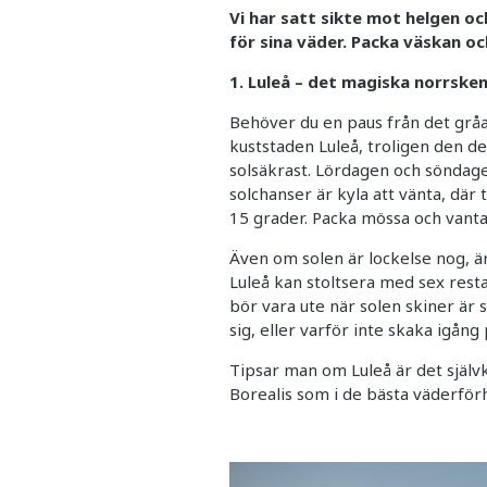
Vi har satt sikte mot helgen oc
för sina väder. Packa väskan och
1. Luleå – det magiska norrske
Behöver du en paus från det gråa
kuststaden Luleå, troligen den d
solsäkrast. Lördagen och söndagen
solchanser är kyla att vänta, dä
15 grader. Packa mössa och vanta
Även om solen är lockelse nog, är
Luleå kan stoltsera med sex rest
bör vara ute när solen skiner är 
sig, eller varför inte skaka igån
Tipsar man om Luleå är det själv
Borealis som i de bästa väderför