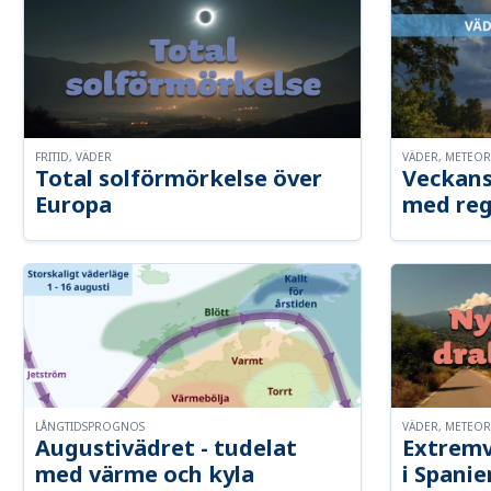
FRITID, VÄDER
VÄDER, METEO
Total solförmörkelse över
Veckans
Europa
med reg
LÅNGTIDSPROGNOS
VÄDER, METEO
Augustivädret - tudelat
Extremv
med värme och kyla
i Spanie