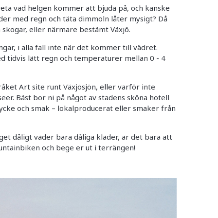
 veta vad helgen kommer att bjuda på, och kanske
väder med regn och täta dimmoln låter mysigt? Då
a skogar, eller närmare bestämt Växjö.
ar, i alla fall inte när det kommer till vädret.
tidvis lätt regn och temperaturer mellan 0 - 4
råket Art site runt Växjösjön, eller varför inte
eer. Bäst bor ni på något av stadens sköna hotell
 tycke och smak – lokalproducerat eller smaker från
et dåligt väder bara dåliga kläder, är det bara att
untainbiken och bege er ut i terrängen!