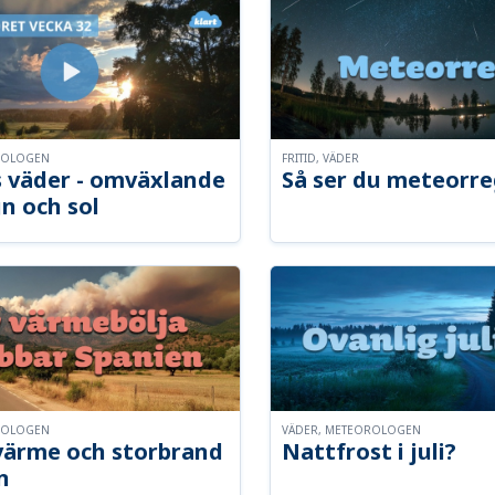
ROLOGEN
FRITID, VÄDER
 väder - omväxlande
Så ser du meteorre
n och sol
ROLOGEN
VÄDER, METEOROLOGEN
ärme och storbrand
Nattfrost i juli?
n