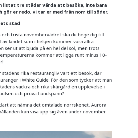
h listat tre städer värda att besöka, inte bara
 gör er redo, vi tar er med från norr till söder.
nets stad
 och trista novembervädret ska du bege dig till
el av landet som i helgen kommer vara allra
 ser ut att bjuda på en hel del sol, men trots
r temperaturerna kommer att ligga runt minus 10-
r!
 stadens rika restaurangliv värt ett besök, där
auranger i White Guide. För den som tycker att man
stadens vackra och rika skärgård en upplevelse i
g pulsen och prova hundspann?
klart att nämna det omtalade norrskenet, Aurora
hållanden kan visa upp sig även under november.