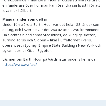
Förhoppningen med Earth Hour är också att alla ska ta sig
en funderare över hur man kan förändra sin livsstil för att
leva mer hållbart.
Många länder som deltar
Under förra årets Earth Hour var det hela 188 länder som
deltog, och i Sverige var det 260 av totalt 290 kommuner.
Då släcktes bland annat Stadshuset, de kungliga slotten,
Turning Torso och Globen – likaså Eiffeltornet i Paris,
operahuset i Sydney, Empire State Building i New York och
pyramiderna i Giza i Egypten.
Läs mer om Earth Hour på Värdsnaturfondens hemsida
https://www.wwf.se/