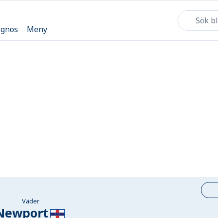
ognos
Meny
Väder
Newport