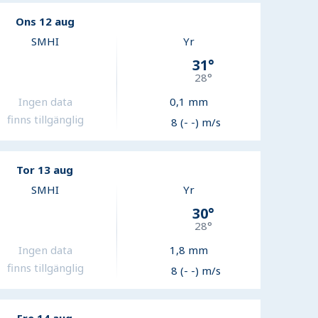
Ons 12 aug
SMHI
Yr
31
°
28
°
Ingen data
0,1
mm
finns tillgänglig
8 (- -) m/s
Tor 13 aug
SMHI
Yr
30
°
28
°
Ingen data
1,8
mm
finns tillgänglig
8 (- -) m/s