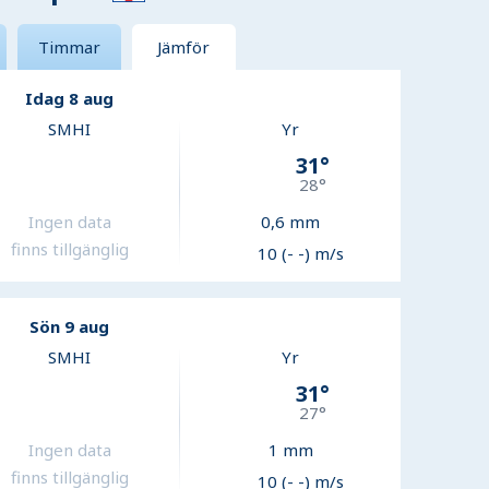
Timmar
Jämför
Idag 8 aug
SMHI
Yr
31
°
28
°
Ingen data
0,6
mm
finns tillgänglig
10 (- -) m/s
Sön 9 aug
SMHI
Yr
31
°
27
°
Ingen data
1
mm
finns tillgänglig
10 (- -) m/s