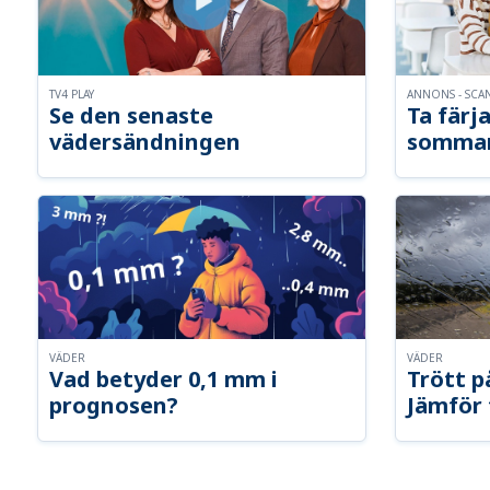
TV4 PLAY
ANNONS - SCA
Se den senaste
Ta färja
vädersändningen
somma
VÄDER
VÄDER
Vad betyder 0,1 mm i
Trött p
prognosen?
Jämför 