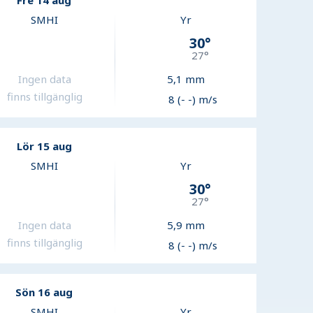
Fre 14 aug
SMHI
Yr
30
°
27
°
Ingen data
5,1
mm
finns tillgänglig
8 (- -) m/s
Lör 15 aug
SMHI
Yr
30
°
27
°
Ingen data
5,9
mm
finns tillgänglig
8 (- -) m/s
Sön 16 aug
SMHI
Yr