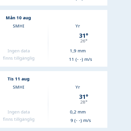
Mån 10 aug
SMHI
Yr
31
°
26
°
Ingen data
1,9
mm
finns tillgänglig
11 (- -) m/s
Tis 11 aug
SMHI
Yr
31
°
28
°
Ingen data
0,2
mm
finns tillgänglig
9 (- -) m/s