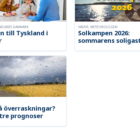
NDLINES DANMARK
VÄDER, METEOROLOGEN
n till Tyskland i
Solkampen 2026:
r
sommarens soligast
å överraskningar?
tre prognoser