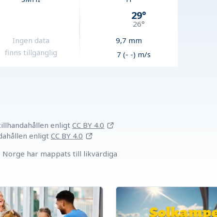
29
°
26
°
Ingen data
9,7
mm
finns tillgänglig
7 (- -) m/s
llhandahållen
enligt
CC BY 4.0
dahållen
enligt
CC BY 4.0
Norge har mappats till likvärdiga