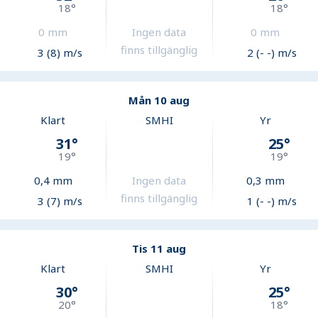
18
°
18
°
0
mm
Ingen data
0
mm
finns tillgänglig
3 (8) m/s
2 (- -) m/s
Mån 10 aug
Klart
SMHI
Yr
31
°
25
°
19
°
19
°
0,4
mm
Ingen data
0,3
mm
finns tillgänglig
3 (7) m/s
1 (- -) m/s
Tis 11 aug
Klart
SMHI
Yr
30
°
25
°
20
°
18
°