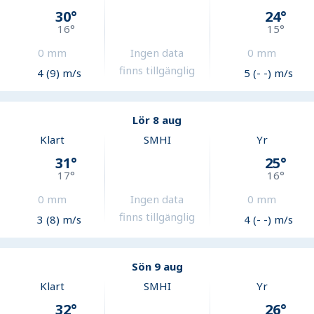
30
°
24
°
16
°
15
°
0
mm
Ingen data
0
mm
finns tillgänglig
4 (9) m/s
5 (- -) m/s
Lör 8 aug
Klart
SMHI
Yr
31
°
25
°
17
°
16
°
0
mm
Ingen data
0
mm
finns tillgänglig
3 (8) m/s
4 (- -) m/s
Sön 9 aug
Klart
SMHI
Yr
32
°
26
°