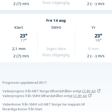
finns tillgänglig
2 (7) m/s
2 (- -) m/s
Fre 14 aug
Klart
SMHI
Yr
23
°
23
°
17
°
16
°
2,1
mm
Ingen data
0
mm
finns tillgänglig
2 (7) m/s
2 (- -) m/s
Prognosen uppdaterad
09:17
Väderprognos från MET Norge tillhandahållen
enligt
CC BY 4.0
Väderprognos från SMHI tillhandahållen
enligt
CC BY 4.0
Väderikoner från SMHI och MET Norge har mappats till
likvärdiga ikoner från Klart.