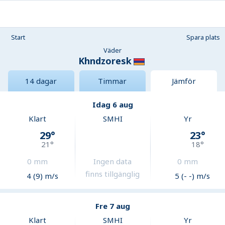
Start
Spara plats
Väder
Khndzoresk
14 dagar
Timmar
Jämför
Idag 6 aug
Klart
SMHI
Yr
29
°
23
°
21
°
18
°
0
mm
Ingen data
0
mm
finns tillgänglig
4 (9) m/s
5 (- -) m/s
Fre 7 aug
Klart
SMHI
Yr