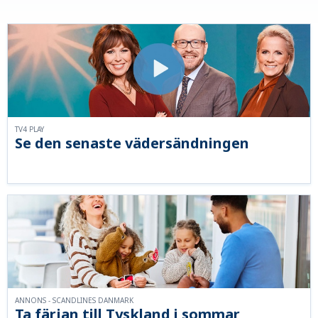
TV4 PLAY
Se den senaste vädersändningen
ANNONS - SCANDLINES DANMARK
Ta färjan till Tyskland i sommar