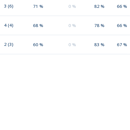
3
(
6
)
71
%
0
%
82
%
66
%
4
(
4
)
68
%
0
%
78
%
66
%
2
(
3
)
60
%
0
%
83
%
67
%