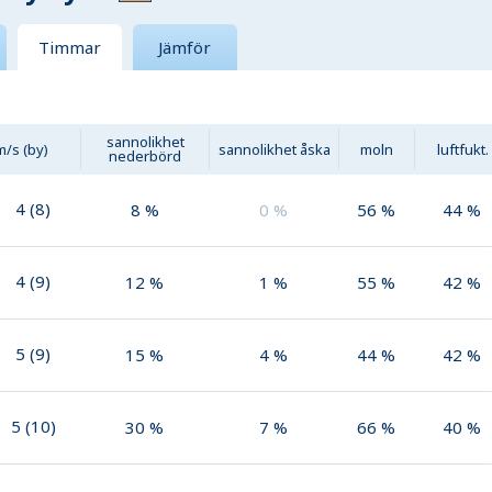
Timmar
Jämför
sannolikhet
m/s (by)
sannolikhet åska
moln
luftfukt.
nederbörd
4
(
8
)
8
%
0
%
56
%
44
%
4
(
9
)
12
%
1
%
55
%
42
%
5
(
9
)
15
%
4
%
44
%
42
%
5
(
10
)
30
%
7
%
66
%
40
%