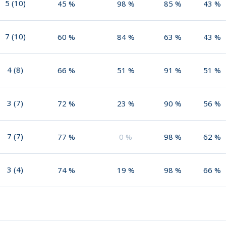
5
(
10
)
45
%
98
%
85
%
43
%
7
(
10
)
60
%
84
%
63
%
43
%
4
(
8
)
66
%
51
%
91
%
51
%
3
(
7
)
72
%
23
%
90
%
56
%
7
(
7
)
77
%
0
%
98
%
62
%
3
(
4
)
74
%
19
%
98
%
66
%