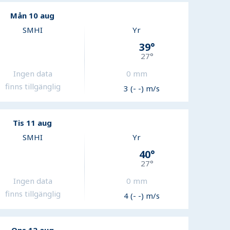
Mån 10 aug
SMHI
Yr
39
°
27
°
Ingen data
0
mm
finns tillgänglig
3 (- -) m/s
Tis 11 aug
SMHI
Yr
40
°
27
°
Ingen data
0
mm
finns tillgänglig
4 (- -) m/s