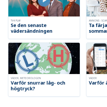
TV4 PLAY
ANNONS - SCA
Se den senaste
Ta färja
vädersändningen
somma
VÄDER, METEOROLOGEN
VÄDER
Varför snurrar låg- och
Varför 
högtryck?