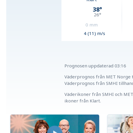
38
°
26
°
0
mm
4 (11) m/s
Prognosen uppdaterad
03:16
Väderprognos från MET Norge ti
Väderprognos från SMHI tillhan
Väderikoner från SMHI och MET 
ikoner från Klart.