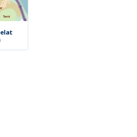
elat
a