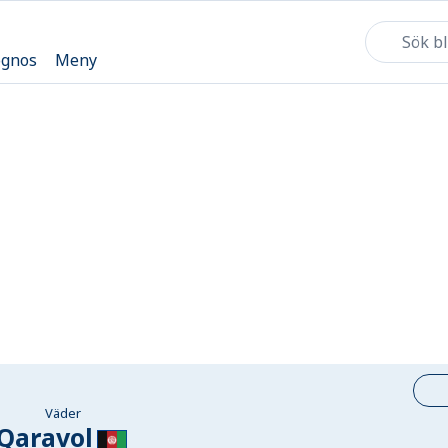
ognos
Meny
Väder
Qaravol