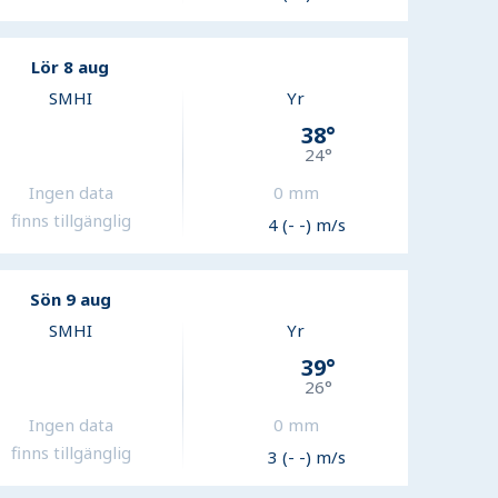
Lör 8 aug
SMHI
Yr
38
°
24
°
Ingen data
0
mm
finns tillgänglig
4 (- -) m/s
Sön 9 aug
SMHI
Yr
39
°
26
°
Ingen data
0
mm
finns tillgänglig
3 (- -) m/s