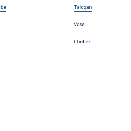
ube
Taloqan
Vose'
Chubek