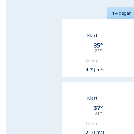
14 dagar
Klart
35
°
23
°
0
mm
4 (9) m/s
Klart
37
°
21
°
0
mm
3 (7) m/s