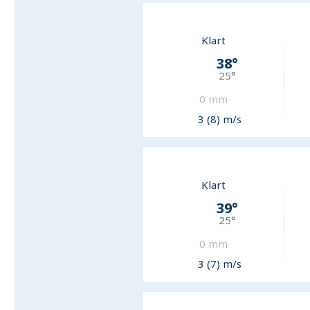
Klart
38
°
25
°
0
mm
3 (8) m/s
Klart
39
°
25
°
0
mm
3 (7) m/s