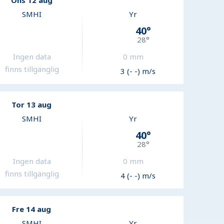
Ons 12 aug
SMHI
Yr
40
°
28
°
Ingen data
0
mm
finns tillgänglig
3 (- -) m/s
Tor 13 aug
SMHI
Yr
40
°
28
°
Ingen data
0
mm
finns tillgänglig
4 (- -) m/s
Fre 14 aug
SMHI
Yr