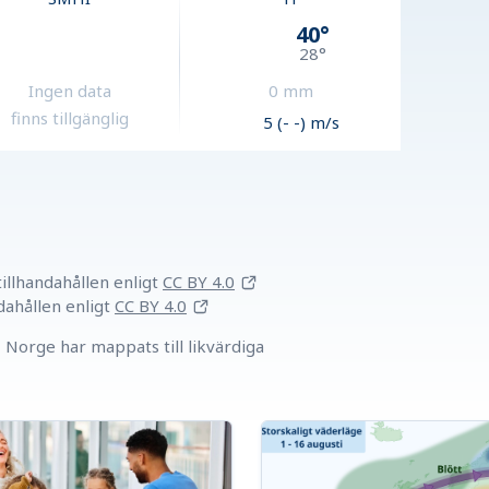
40
°
28
°
Ingen data
0
mm
finns tillgänglig
5 (- -) m/s
llhandahållen
enligt
CC BY 4.0
dahållen
enligt
CC BY 4.0
Norge har mappats till likvärdiga