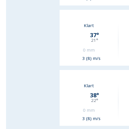
Klart
37
°
21
°
0
mm
3 (8) m/s
Klart
38
°
22
°
0
mm
3 (8) m/s