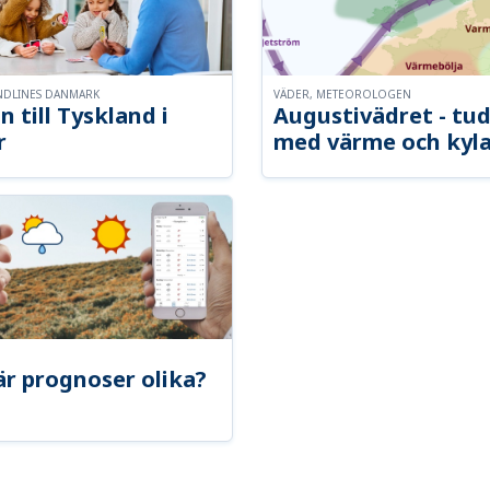
NDLINES DANMARK
VÄDER, METEOROLOGEN
n till Tyskland i
Augustivädret - tud
r
med värme och kyl
är prognoser olika?