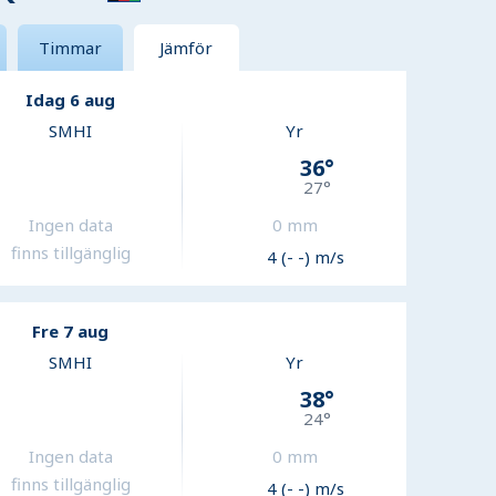
Timmar
Jämför
Idag 6 aug
SMHI
Yr
36
°
27
°
Ingen data
0
mm
finns tillgänglig
4 (- -) m/s
Fre 7 aug
SMHI
Yr
38
°
24
°
Ingen data
0
mm
finns tillgänglig
4 (- -) m/s