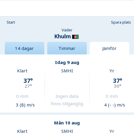
Start
Spara plats
Väder
Khulm
14 dagar
Timmar
Jämför
Idag 9 aug
Klart
SMHI
Yr
37
°
37
°
27
°
30
°
0
mm
Ingen data
0
mm
finns tillgänglig
3 (8) m/s
4 (- -) m/s
Mån 10 aug
Klart
SMHI
Yr