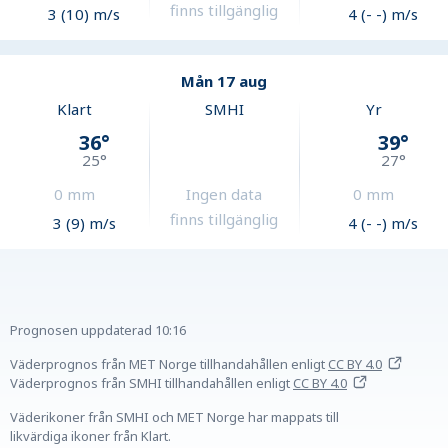
finns tillgänglig
3 (10) m/s
4 (- -) m/s
Mån 17 aug
Klart
SMHI
Yr
36
°
39
°
25
°
27
°
0
mm
Ingen data
0
mm
finns tillgänglig
3 (9) m/s
4 (- -) m/s
Prognosen uppdaterad
10:16
Väderprognos från MET Norge tillhandahållen
enligt
CC BY 4.0
Väderprognos från SMHI tillhandahållen
enligt
CC BY 4.0
Väderikoner från SMHI och MET Norge har mappats till
likvärdiga ikoner från Klart.