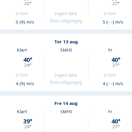
23
°
27
°
0
mm
Ingen data
0
mm
finns tillgänglig
3 (9) m/s
5 (- -) m/s
Tor 13 aug
Klart
SMHI
Yr
40
°
40
°
24
°
27
°
0
mm
Ingen data
0
mm
finns tillgänglig
4 (9) m/s
4 (- -) m/s
Fre 14 aug
Klart
SMHI
Yr
39
°
40
°
24
°
27
°