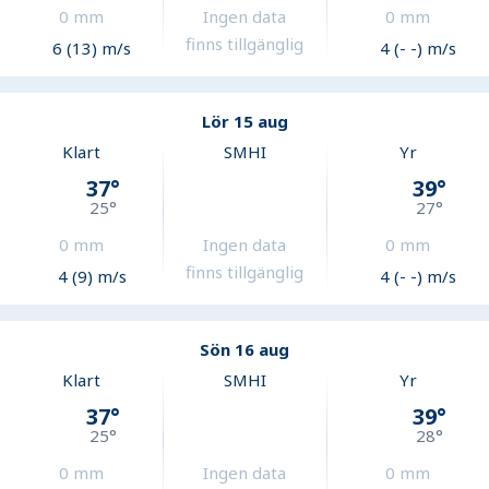
0
mm
Ingen data
0
mm
finns tillgänglig
6 (13) m/s
4 (- -) m/s
Lör 15 aug
Klart
SMHI
Yr
37
°
39
°
25
°
27
°
0
mm
Ingen data
0
mm
finns tillgänglig
4 (9) m/s
4 (- -) m/s
Sön 16 aug
Klart
SMHI
Yr
37
°
39
°
25
°
28
°
0
mm
Ingen data
0
mm