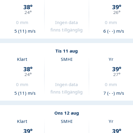
38
°
39
°
24
°
26
°
0
mm
Ingen data
0
mm
finns tillgänglig
5 (11) m/s
6 (- -) m/s
Tis 11 aug
Klart
SMHI
Yr
38
°
39
°
24
°
27
°
0
mm
Ingen data
0
mm
finns tillgänglig
5 (11) m/s
7 (- -) m/s
Ons 12 aug
Klart
SMHI
Yr
39
°
39
°