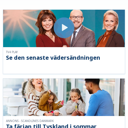
TV4 PLAY
Se den senaste vädersändningen
ANNONS - SCANDLINES DANMARK
Ta färjan till Tyskland i sommar