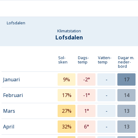
Lofsdalen
Klimatstation
Lofsdalen
Sol-
Dags-
Vatten-
Dagar m.
sken
temp
temp
neder­
börd
Januari
9%
-2°
-
17
Februari
17%
-1°
-
14
Mars
27%
1°
-
13
April
32%
6°
-
13