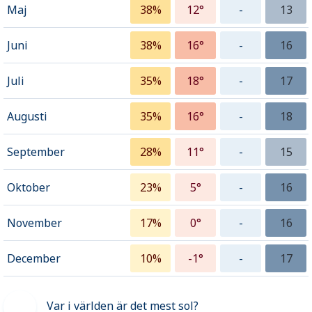
Maj
38%
12°
-
13
Juni
38%
16°
-
16
Juli
35%
18°
-
17
Augusti
35%
16°
-
18
September
28%
11°
-
15
Oktober
23%
5°
-
16
November
17%
0°
-
16
December
10%
-1°
-
17
Var i världen är det mest sol?