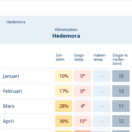
Hedemora
Klimatstation
Hedemora
Sol-
Dags-
Vatten-
Dagar m.
sken
temp
temp
neder­
börd
Januari
10%
0°
-
15
Februari
17%
0°
-
13
Mars
28%
4°
-
11
April
36%
10°
-
12