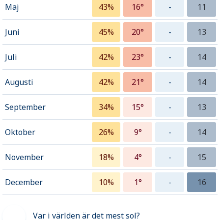
Maj
43%
16°
-
11
Juni
45%
20°
-
13
Juli
42%
23°
-
14
Augusti
42%
21°
-
14
September
34%
15°
-
13
Oktober
26%
9°
-
14
November
18%
4°
-
15
December
10%
1°
-
16
Var i världen är det mest sol?