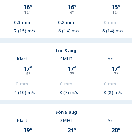
16
°
16
°
15
°
10
°
9
°
10
°
0,3
mm
0,2
mm
0
mm
7 (15) m/s
6 (14) m/s
6 (14) m/s
Lör 8 aug
Klart
SMHI
Yr
17
°
17
°
17
°
6
°
7
°
7
°
0
mm
0
mm
0
mm
4 (10) m/s
3 (7) m/s
3 (8) m/s
Sön 9 aug
Klart
SMHI
Yr
19
°
21
°
20
°