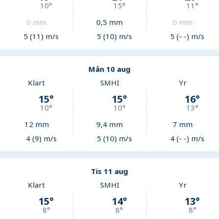
10
°
15
°
11
°
0
mm
0,5
mm
0
mm
5 (11) m/s
5 (10) m/s
5 (- -) m/s
Mån 10 aug
Klart
SMHI
Yr
15
°
15
°
16
°
10
°
10
°
13
°
12
mm
9,4
mm
7
mm
4 (9) m/s
5 (10) m/s
4 (- -) m/s
Tis 11 aug
Klart
SMHI
Yr
15
°
14
°
13
°
8
°
8
°
8
°