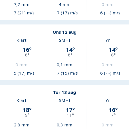
7,7
mm
4
mm
0
mm
7 (21) m/s
7 (17) m/s
6 (- -) m/s
Ons 12 aug
Klart
SMHI
Yr
16
°
14
°
14
°
8
°
8
°
8
°
0
mm
0,1
mm
0
mm
5 (17) m/s
7 (15) m/s
6 (- -) m/s
Tor 13 aug
Klart
SMHI
Yr
18
°
17
°
16
°
9
°
11
°
7
°
2,8
mm
0,3
mm
0
mm