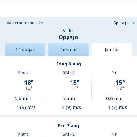
Västernorrlands län
Spara plats
Väder
Oppsjö
14 dagar
Timmar
Jämför
Idag 6 aug
Klart
SMHI
Yr
18
°
15
°
15
°
12
°
11
°
12
°
5,6
mm
5
mm
0,6
mm
4 (9) m/s
4 (9) m/s
3 (7) m/s
Fre 7 aug
Klart
SMHI
Yr