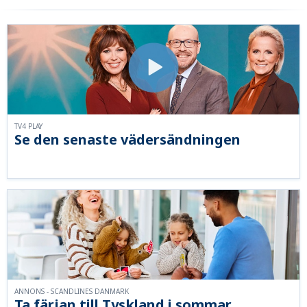
TV4 PLAY
Se den senaste vädersändningen
ANNONS - SCANDLINES DANMARK
Ta färjan till Tyskland i sommar