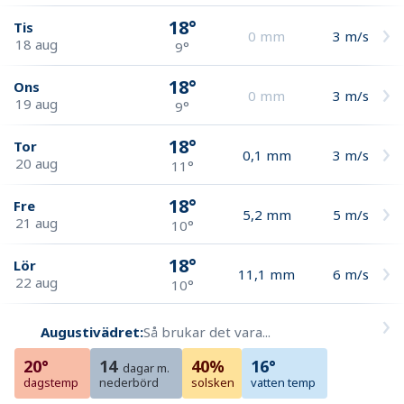
18°
Tis
0
mm
3
m/s
18 aug
9°
18°
Ons
0
mm
3
m/s
19 aug
9°
18°
Tor
0,1
mm
3
m/s
20 aug
11°
18°
Fre
5,2
mm
5
m/s
21 aug
10°
18°
Lör
11,1
mm
6
m/s
22 aug
10°
Augustivädret:
Så brukar det vara...
20°
14
40%
16°
dagar m.
dagstemp
nederbörd
solsken
vatten temp