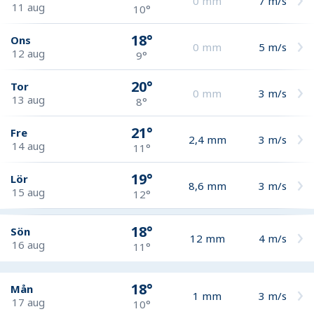
0
mm
7
m/s
11 aug
10°
18°
Ons
0
mm
5
m/s
12 aug
9°
20°
Tor
0
mm
3
m/s
13 aug
8°
21°
Fre
2,4
mm
3
m/s
14 aug
11°
19°
Lör
8,6
mm
3
m/s
15 aug
12°
18°
Sön
12
mm
4
m/s
16 aug
11°
18°
Mån
1
mm
3
m/s
17 aug
10°