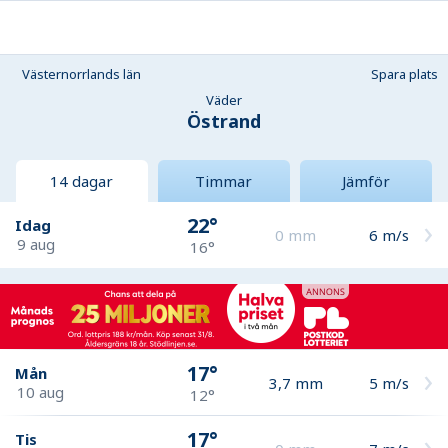
Västernorrlands län
Spara plats
Väder
Östrand
14 dagar
Timmar
Jämför
22°
Idag
0
mm
6
m/s
9 aug
16°
17°
Mån
3,7
mm
5
m/s
10 aug
12°
17°
Tis